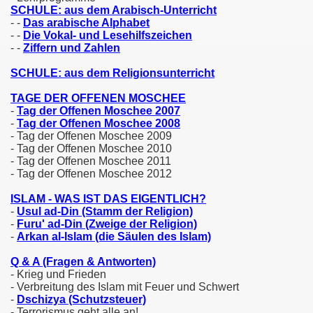
SCHULE: aus dem Arabisch-Unterricht
- -
Das arabische Alphabet
- -
Die Vokal- und Lesehilfszeichen
- -
Ziffern und Zahlen
SCHULE: aus dem Religionsunterricht
cht
TAGE DER OFFENEN MOSCHEE
-
Tag der Offenen Moschee 2007
cht
-
Tag der Offenen Moschee 2008
- Tag der Offenen Moschee 2009
- Tag der Offenen Moschee 2010
- Tag der Offenen Moschee 2011
- Tag der Offenen Moschee 2012
ISLAM - WAS IST DAS EIGENTLICH?
-
Usul ad-Din (Stamm der Religion)
-
Furu' ad-Din (Zweige der Religion)
-
Arkan al-Islam (die Säulen des Islam)
Q & A (Fragen & Antworten)
- Krieg und Frieden
- Verbreitung des Islam mit Feuer und Schwert
ophetentum
-
Dschizya (Schutzsteuer)
- Terrorismus geht alle an!