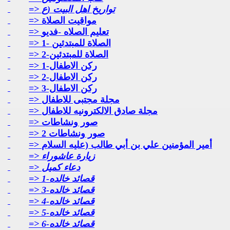
=> تواريخ اهل البيت (ع
=> مواقيت الصلاة
=> تعليم الصلاه -فديو
=> الصلاة للمبتدئين -1
=> الصلاة للمبتدئين-2
=> ركن الاطفال-1
=> ركن الاطفال-2
=> ركن الاطفال-3
=> مجلة مجتبى للاطفال
=> مجلة صادق الالكترونيه للاطفال
=> صور ونشاطات
=> صور ونشاطات 2
=> أمير المؤمنين علي بن أبي طالب (عليه السلام
=> زيارة عاشوراء
=> دعاء كميل
=> قصائد خالده-1
=> قصائد خالده-3
=> قصائد خالده-4
=> قصائد خالده-5
=> قصائد خالده-6