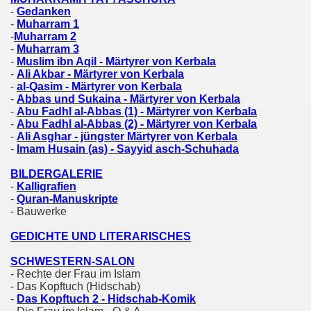
-
Gedanken
-
Muharram 1
-
Muharram 2
-
Muharram 3
-
Muslim ibn Aqil - Märtyrer von Kerbala
-
Ali Akbar - Märtyrer von Kerbala
-
al-Qasim - Märtyrer von Kerbala
-
Abbas und Sukaina - Märtyrer von Kerbala
-
Abu Fadhl al-Abbas (1) - Märtyrer von Kerbala
-
Abu Fadhl al-Abbas (2) - Märtyrer von Kerbala
-
Ali Asghar - jüngster Märtyrer von Kerbala
-
Imam Husain (as) - Sayyid asch-Schuhada
BILDERGALERIE
-
Kalligrafien
-
Quran-Manuskripte
- Bauwerke
GEDICHTE UND LITERARISCHES
SCHWESTERN-SALON
- Rechte der Frau im Islam
- Das Kopftuch (Hidschab)
-
Das Kopftuch 2 - Hidschab-Komik