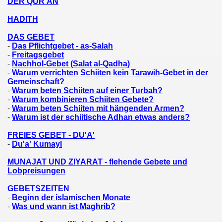
DER QUR'ÂN
HADITH
DAS GEBET
-
Das Pflichtgebet - as-Salah
-
Freitagsgebet
-
Nachhol-Gebet (Salat al-Qadha)
-
Warum verrichten Schiiten kein Tarawih-Gebet in der
Gemeinschaft?
-
Warum beten Schiiten auf einer Turbah?
-
Warum kombinieren Schiiten Gebete?
-
Warum beten Schiiten mit hängenden Armen?
-
Warum ist der schiitische Adhan etwas anders?
FREIES GEBET - DU'A'
-
Du'a' Kumayl
MUNAJAT UND ZIYARAT
- flehende Gebete und
Lobpreisungen
GEBETSZEITEN
-
Beginn der islamischen Monate
-
Was und wann ist Maghrib?