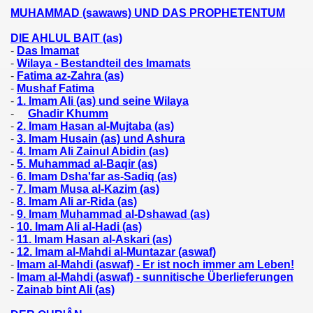
MUHAMMAD (sawaws) UND DAS PROPHETENTUM
as)
DIE AHLUL BAIT (as)
-
Das Imamat
-
Wilaya - Bestandteil des Imamats
-
Fatima az-Zahra (as)
-
Mushaf Fatima
-
1. Imam Ali (as) und seine Wilaya
-
Ghadir Khumm
-
2. Imam Hasan al-Mujtaba (as)
-
3. Imam Husain (as) und Ashura
-
4. Imam Ali Zainul Abidin (as)
-
5. Muhammad al-Baqir (as)
-
6. Imam Dsha'far as-Sadiq (as)
-
7. Imam Musa al-Kazim (as)
-
8. Imam Ali ar-Rida (as)
-
9. Imam Muhammad al-Dshawad (as)
-
10. Imam Ali al-Hadi (as)
-
11. Imam Hasan al-Askari (as)
-
12. Imam al-Mahdi al-Muntazar (aswaf)
-
Imam al-Mahdi (aswaf) - Er ist noch immer am Leben!
-
Imam al-Mahdi (aswaf) - sunnitische Überlieferungen
-
Zainab bint Ali (as)