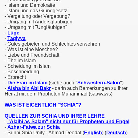
- Islam und Demokratie
- Islam und das Grundgesetz
- Vergeltung oder Vergebung?
- Umgang mit Andersgläubigen
- Umgang mit "Ungläubigen"
-
Lüge
-
Taqiyya
- Gutes gebieten und Schlechtes verwehren
- Was ist eine Moschee?
- Liebe und Freundschaft
- Ehe im Islam
- Scheidung im Islam
Gebete und Lobpreisungen
- Beschneidung
- Erbrecht
-
Die Frau im Islam
(siehe auch "
Schwestern-Salon
")
-
Aisha bin Abi Bakr
- darin auch Bemerkungen zu Ihrer
Heirat mit dem Propheten Muhammad (saawaws)
WAS IST EIGENTLICH "SCHIA"?
QUELLEN ZUR SCHIA UND IHRER LEHRE
-
"Alaihi as-Salam" nicht nur für Propheten und Engel
-
Azhar-Fatwa zur Schia
- Sunni-Shia Unity - Ahmad Deedat (
English
) (
Deutsch
)