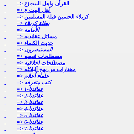
=> القرأن واهل البيت(ع
=> أهل البيت ع
=> كربلاء الحسين قبلة المسلمين
=> بطلة كربلاء
=> الأمامه
=> مسائل عقائديه
=> حديث الكساء
=> المستبصرون
=> مصطلحات فقهيه
=> مصطلحات اخلاقيه
=> مختارات من نهج ألبلاغه
=> علماء أعلام
=> كتب متفرقه
=> عقائدنا-1
=> عقائدنا-2
=> عقائدنا-3
=> عقائدنا-4
=> عقائدنا-5
=> عقائدنا-6
=> عقائدنا-7