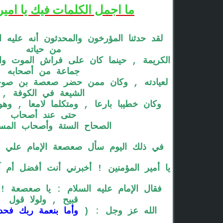
ما اجمل الكلمات فيك يا امير
لقد حدثنا المؤرخون والمحدثون أنه عليه 
من حياته
الكريمة , حينما كان على فراش الموت وا
جماعة من أصحابه
لعيادته , وكان ممن حضر صعصة بن صوح
الشيعة في الكوفة ,
وكان خطيبا بارعا , ومتكلما لامعا , وهو
حتى عند أصحاب
الصحاح الستة وأصحاب المسا
في ذلك اليوم سأل صعصعة الإمام علي علي
يا أمير المؤمنين ! أخبرني أنت أفضل أم آ
فقال الإمام عليه السلام : يا صعصعة ! 
قبيح , ولولا قول
الله عز وجل : (
وأما بنعمة ربك فح