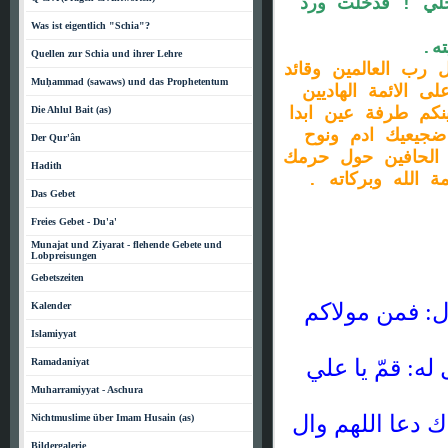
خلي ! فدخلت ورد
Was ist eigentlich "Schia"?
ته.
Quellen zur Schia und ihrer Lehre
 رب العالمين وقائد
Muḥammad (sawaws) und das Prophetentum
ى الائمة الهاديين
ينكم طرفة عين ابدا
Die Ahlul Bait (as)
جيعيك ادم ونوح
Der Qur'ân
 الحافين حول حرمك
Hadith
 الله وبركاته .
Das Gebet
Freies Gebet - Du'a'
Munajat und Ziyarat - flehende Gebete und
Lobpreisungen
Gebetszeiten
: فمن مولاكم
Kalender
Islamiyyat
له: قمّ يا علي
Ramadaniyat
Muharramiyyat - Aschura
 دعا اللهم وال
Nichtmuslime über Imam Husain (as)
Bildergalerie