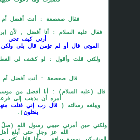
فصبرت وما دعوت عليهم
فقال صعصعة : أنت أفضل أم إ
فقال عليه السلام : أنا أفضل , لأن إب
أرني كيف تحي
الموتى قال أو لم تؤمن قال بلى ولكن 
ولكني قلت وأقول : لو كشف لي الغطاء 
قال صعصعة : أنت أفضل أم 
قال (عليه السلام) : أنا أفضل من موسى ل
أمره أن يذهب إلى فرع
ويبلغه رسالته (
قال رب إني قتلت منهم
يقتلون
).
ولكني حين أمرني حبيبي رسول الله (صلٌ ال
الله عز وجل حتى أبلغ أهل
المشركين سورة براءة , وأنا قاتل كثير من