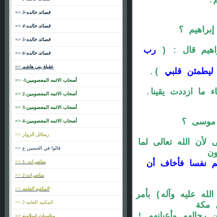
.
=> قصائد خالده-3
=> قصائد خالده-4
براهيم ؟
=> قصائد خالده-5
راهيم قال : (
رب
=> قصائد خالده-6
=> عقيلة بني هاشم
ليطمئن قلبي
).
=> -1أصحاب الائمه المعصومين
ما ازددت يقينا.
=> أصحاب الائمه المعصومين-2
=> أصحاب الائمه المعصومين-3
موسى ؟
=> أصحاب الائمه المعصومين-4
=> رسائل الزوار
أن الله تعالى لما
=> قالوا في الحسين ع
ون
 نفسا فأخاف أن
=> مناضرات -1
=> مناضرات-2
=> المكتبه العامه
له عليه وآله) بأمر
=> المكتبه العامه-2
 مكة
 رجالهم وأعيانهم !
=> مناسبات اسلاميه