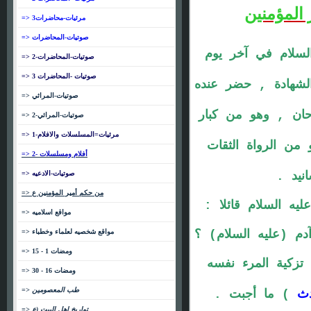
 المؤمنين
=> مرئيات-محاضرات3
=> صوتيات-المحاضرات
السلام في آخر يوم
=> صوتيات-المحاضرات-2
=> صوتيات -المحاضرات 3
لشهادة , حضر عنده
=> صوتيات-المراثي
ان , وهو من كبار
=> صوتيات-المراثي-2
=> مرئيات=المسلسلات والافلام-1
 من الرواة الثقات
=> أفلام ومسلسلات -2
نيد .
=> صوتيات-الادعيه
=> من حكم أمير المؤمنين ع
ه السلام قائلا :
=> مواقع اسلاميه
دم (عليه السلام) ؟
=> مواقع شخصيه لعلماء وخطباء
=> ومضات 1 - 15
تزكية المرء نفسه
=> ومضات 16 - 30
=> طب المعصومين
دث
) ما أجبت .
=> تواريخ اهل البيت (ع