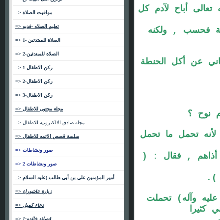
تعالى أباح لآدم كل
=> مواقيت الصلاة
=> تعليم الصلاه -فديو
طة فحسب , ولكنه
=> الصلاة للمبتدئين -1
=> الصلاة للمبتدئين-2
اني عن أكل الحنطة
=> ركن الاطفال-1
=> ركن الاطفال-2
=> ركن الاطفال-3
=> مجلة مجتبى للاطفال
 نوح ؟
=> مجلة صادق الالكترونيه للاطفال
لأنه تحمل ما تحمل
=> سلسة قصص الائمه للاطفال
=> صور ونشاطات
 أذاهم , فقال : (
=> صور ونشاطات 2
)
=> أمير المؤمنين علي بن أبي طالب (عليه السلام
=> زيارة عاشوراء
عليه وآله) تحملت
=> دعاء كميل
 كثيرا
=> قصائد خالده-1