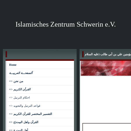
Islamisches Zentrum Schwerin e.V.
مؤمنين علي بن أبي طالب (عليه السلام
Home
ألصفحـــة العربيـــة
=> من نحن
=> القرأن الكريم
=> احكام الترتيل
=> قواعد الترتيل والتجويد
=> التفسير المختصر للقرأن الكريم
=> القرأن واهل البيت(ع
=> أهل البيت ع