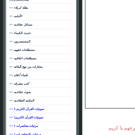
=> بطلة كربلاء
=> الأمامه
=> مسائل عقائديه
=> حديث الكساء
=> المستبصرون
=> مصطلحات فقهيه
=> مصطلحات اخلاقيه
=> مختارات من نهج ألبلاغه
=> علماء أعلام
=> كتب متفرقه
=> بحوث عقائديه
=> المكتبه العقائديه
=> صوتيات-القرأن الكريم-1
=> صوتيات-القرأن الكريم2
=> مرئيات-محاضرات 1
جهم يا
كريم
=> مرئيات -المحاضرات 2