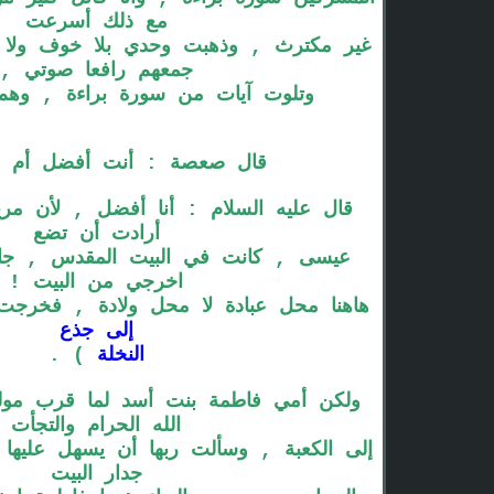
مع ذلك أسرعت
غير مكترث , وذهبت وحدي بلا خوف ولا
جمعهم رافعا صوتي ,
وتلوت آيات من سورة براءة , وه
قال صعصة : أنت أفضل أم 
قال عليه السلام : أنا أفضل , لأن مري
أرادت أن تضع
عيسى , كانت في البيت المقدس , جاءها
اخرجي من البيت !
هاهنا محل عبادة لا محل ولادة , فخرج
إلى جذع
النخلة
) .
ولكن أمي فاطمة بنت أسد لما قرب مول
الله الحرام والتجأت
إلى الكعبة , وسألت ربها أن يسهل عليها ا
جدار البيت