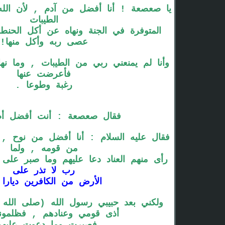
يا صعصعة ! أنا أفضل من آدم , لأن الله 
الطيبات
المتوفرة في الجنة ونهاه عن أكل الحن
عصى ربه وأكل منها!
وأنا لم يمنعني ربي من الطيبات , وما نه
فأعرضت عنها
رغبة وطوعا .
فقال صعصعة : أنت أفضل أم
فقال عليه السلام : أنا أفضل من نوح , 
من قومه , ولما
رأى منهم العناد دعا عليهم وما صبر على
رب لا تذر على
الأرض من الكافرين ديارا
.
ولكني بعد حبيبي رسول الله (صلى الله 
أذى قومي وعنادهم , فظلموني