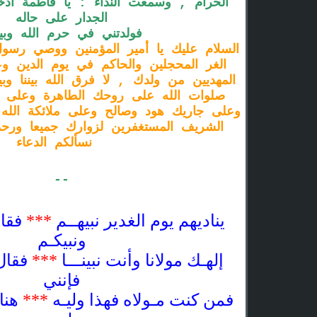
الحرام , وسمعت النداء : يا فاطمة اد
الجدار على حاله
فولدتني في حرم الله وبي
السلام عليك يا أمير المؤمنين ووصي رسول
الغر المحجلين والحاكم في يوم الدين وعل
المهديين من ولدك , لا فرق الله بيننا وب
صلوات الله على روحك الطاهرة وعلى ض
وعلى جاريك هود وصالح وعلى ملائكة الله
الشريف المستغفرين لزوارك جميعا ورحمة
نسألكم الدعاء
--
يناديهم يوم الغدير نبيهــم
***
فقال
ونبيكـم
إلهـك مولانا وأنت نبينـــا
***
فقال 
فإنني
فمن كنت مـولاه فهذا وليـه
***
هناك