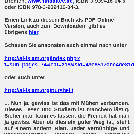
Bremen,
www.mhaditec.de
,
ISBN 3-939416-04-5
oder ISBN 978-3-939416-04-3.
Einen Link zu diesem Buch als PDF-Online-
Version, auch zum Downloaden, gibt es
übrigens
hier
.
cht
Schauen Sie ansonsten auch einmal nach unter
cht
http://al-islam.org/index.php?
t=sub_pages_74&cat=218&sid=49c65170be4de81d
oder auch unter
http://al-islam.org/nutshell/
... Nun ja, gewiss ist das mit Mühen verbunden.
Dieses Lesen und Studiern ist manchem lästig.
Sicher man kann es lassen. die Freiheit hat man
ja gewiss. Aber ob dies ein guter Weg ist, steht
ophetentum
auf einem andern Blatt. Jeder vernünftige und