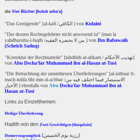
die
Vier Bücher [kutub arba'a]
"Das Genügende" [al-kafi /الكافي ] von
Kulaini
"Der dessen Rechtsgelehrter nicht anwesend ist" [man la
yahdhuruhu-l-faqīh /من لا يحضره الفقيه ] von
Ibn Babawaih
(Scheich Saduq)
"Korrektur der Rechtsurteile" [tahdhiib al-ahkam / تهذيب الأحكام]
von
Abu Dscha'far Muhammad ibn al-Hasan at-Tusi
"Die Betrachtung der umstrittenen Überlieferungen" [al-istibsar fi-
mach-tulifa fihi min al-achbar /الاستبصار فيما اختلف فيه من
الأخبار ] ebenfalls von
Abu
Dscha'far Muhammad ibn al-
Hasan at-Tusi
Links zu Einzelthemen:
Heilige Überlieferung
Hadith von den
Zwei Gewichtigen [thaqalain]
(رزية يوم الخميس)
Donnerstagsunglück