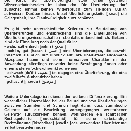
Die Kritik der Überlieferungen stellt einen gesamten
Wissenschaftsbereich im Islam dar. Die Überlieferung darf
zunächst einmal keinen Widerspruch zum Heiligen Qur'an
aufweisen. Darüber hinaus bietet Überlieferungskette [isnad] die
Gelegenheit, ihre Glaubwürdigkeit einzuschätzen.
Es gibt sehr unterschiedliche Kriterien zur Beurteilung von
Überlieferungen und entsprechend sind die Einteilungen von
Überlieferungswissenschaftlern ebenfalls unterschiedlich. Bekannt
sind die Einteilung nach der Qualität in:
- wahr, authentisch [sahih / صحيح ]
- schön, gut [hasan / حسن ] sind Überlieferungen, die sowohl
inhaltlich als auch mit Hinblick auf ihre Überlieferer allgemeine
Akzeptanz haben und somit normativen Charakter in der
Anwendung allerdings entweder keine Bestätigung finden oder
Gebete und Lobpreisungen
einen anderen Schwachpunkt aufweisen
- schwach [da'if / ضعيف ] ist dagegen eine Überlieferung, die eine
zweifelhafte Authentizität haben.
- gefläscht [maudu / موضوع ]
Weitere Unterkategorien dienen der weiteren Differenzierung. Ein
wesentlicher Unterschied bei der Beurteilung von Überlieferungen
zwischen Sunniten und Schiiten liegt darin, dass sunnitische
Gelehrte auf die Beurteilung vorangegangner verstorbener
Gelehrter zurückgreifen können, wohingegen ein schiitischer
Rechtsgelehrter [mudschtahid] für seine selbständige
Rechtsfindung [idschtihad] jeweils jede verwendete Überlieferung
selbst beurteilen muss.