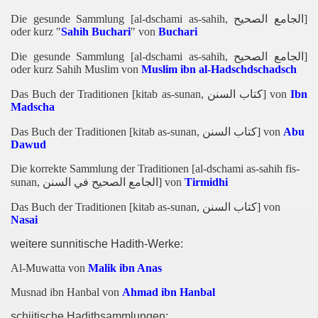
Die gesunde Sammlung [al-dschami as-sahih,
الجامع الصحيح
]
oder kurz "
Sahih Buchari
" von
Buchari
Die gesunde Sammlung [al-dschami as-sahih,
الجامع الصحيح
]
oder kurz Sahih Muslim von
Muslim ibn al-Hadschdschadsch
Das Buch der Traditionen [kitab as-sunan,
كتاب السنن
] von
Ibn
Madscha
Das Buch der Traditionen [kitab as-sunan,
كتاب السنن
] von
Abu
Dawud
Die korrekte Sammlung der Traditionen [al-dschami as-sahih fis-
sunan,
الجامع الصحيح في السنن
] von
Tirmidhi
Das Buch der Traditionen [kitab as-sunan,
كتاب السنن
] von
Nasai
weitere sunnitische Hadith-Werke:
Al-Muwatta von
Malik ibn Anas
Musnad ibn Hanbal von
Ahmad ibn Hanbal
schiitische Hadithsammlungen: