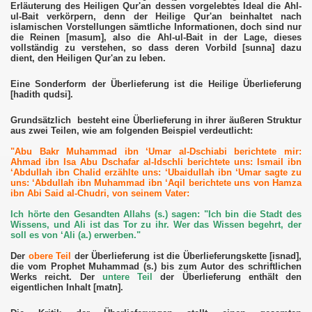
Erläuterung des Heiligen Qur'an dessen vorgelebtes Ideal die Ahl-
ul-Bait verkörpern, denn der Heilige Qur'an beinhaltet nach
islamischen Vorstellungen sämtliche Informationen, doch sind nur
die Reinen [masum], also die Ahl-ul-Bait in der Lage, dieses
vollständig zu verstehen, so dass deren Vorbild [sunna] dazu
dient, den Heiligen Qur'an zu leben.
Eine Sonderform der Überlieferung ist die Heilige Überlieferung
cht
[hadith qudsi].
cht
Grundsätzlich besteht eine Überlieferung in ihrer äußeren Struktur
aus zwei Teilen, wie am folgenden Beispiel verdeutlicht:
"Abu Bakr Muhammad ibn ‘Umar al-Dschiabi berichtete mir:
Ahmad ibn Isa Abu Dschafar al-Idschli berichtete uns: Ismail ibn
‘Abdullah ibn Chalid erzählte uns: ‘Ubaidullah ibn ‘Umar sagte zu
uns: ‘Abdullah ibn Muhammad ibn ‘Aqil berichtete uns von Hamza
ibn Abi Said al-Chudri, von seinem Vater:
Ich hörte den Gesandten Allahs (s.) sagen: "Ich bin die Stadt des
Wissens, und Ali ist das Tor zu ihr. Wer das Wissen begehrt, der
soll es von ‘Ali (a.) erwerben."
Der
obere
Teil
der Überlieferung ist die Überlieferungskette [isnad],
die vom Prophet Muhammad (s.) bis zum Autor des schriftlichen
Werks reicht. Der
untere Teil
der Überlieferung enthält den
eigentlichen Inhalt [matn].
ophetentum