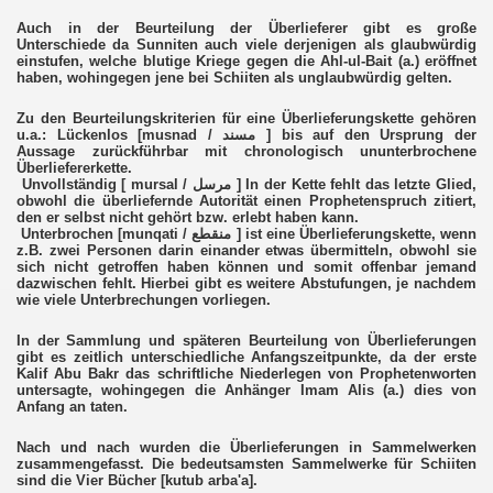
Auch in der Beurteilung der Überlieferer gibt es große
as)
Unterschiede da Sunniten auch viele derjenigen als glaubwürdig
einstufen, welche blutige Kriege gegen die Ahl-ul-Bait (a.) eröffnet
haben, wohingegen jene bei Schiiten als unglaubwürdig gelten.
Zu den Beurteilungskriterien für eine Überlieferungskette gehören
u.a.: Lückenlos [musnad / مسند ] bis auf den Ursprung der
Aussage zurückführbar mit chronologisch ununterbrochene
Überliefererkette.
Unvollständig [ mursal / مرسل ] In der Kette fehlt das letzte Glied,
obwohl die überliefernde Autorität einen Prophetenspruch zitiert,
den er selbst nicht gehört bzw. erlebt haben kann.
Unterbrochen [munqati / منقطع ] ist eine Überlieferungskette, wenn
z.B. zwei Personen darin einander etwas übermitteln, obwohl sie
sich nicht getroffen haben können und somit offenbar jemand
dazwischen fehlt. Hierbei gibt es weitere Abstufungen, je nachdem
wie viele Unterbrechungen vorliegen.
In der Sammlung und späteren Beurteilung von Überlieferungen
gibt es zeitlich unterschiedliche Anfangszeitpunkte, da der erste
Kalif Abu Bakr das schriftliche Niederlegen von Prophetenworten
untersagte, wohingegen die Anhänger Imam Alis (a.) dies von
Anfang an taten.
Nach und nach wurden die Überlieferungen in Sammelwerken
zusammengefasst. Die bedeutsamsten Sammelwerke für Schiiten
sind die Vier Bücher [kutub arba'a].