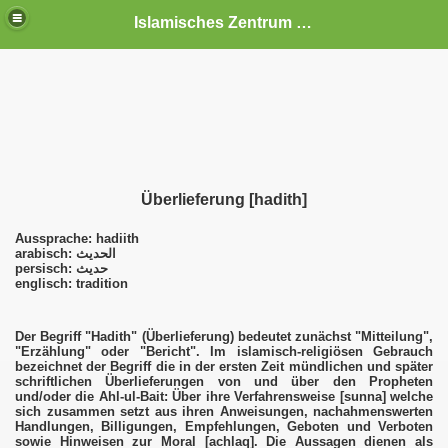
Islamisches Zentrum Schwerin e.V.
Überlieferung [hadith]
Aussprache: hadiith
arabisch: الحديث
persisch: حديث
englisch: tradition
 Veranstaltungen
Der Begriff "Hadith" (Überlieferung) bedeutet zunächst "Mitteilung",
"Erzählung" oder "Bericht". Im islamisch-religiösen Gebrauch
bezeichnet der Begriff die in der ersten Zeit mündlichen und später
schriftlichen Überlieferungen von und über den Propheten
und/oder die Ahl-ul-Bait: Über ihre Verfahrensweise [sunna] welche
sich zusammen setzt aus ihren Anweisungen, nachahmenswerten
Handlungen, Billigungen, Empfehlungen, Geboten und Verboten
sowie Hinweisen zur Moral [achlaq]. Die Aussagen dienen als