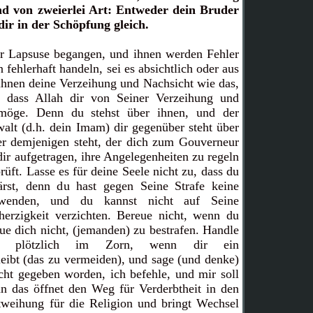
ind von zweierlei Art: Entweder dein Bruder
dir in der Schöpfung gleich.
r Lapsuse begangen, und ihnen werden Fehler
 fehlerhaft handeln, sei es absichtlich oder aus
ihnen deine Verzeihung und Nachsicht wie das,
 dass Allah dir von Seiner Verzeihung und
möge. Denn du stehst über ihnen, und der
alt (d.h. dein Imam) dir gegenüber steht über
er demjenigen steht, der dich zum Gouverneur
dir aufgetragen, ihre Angelegenheiten zu regeln
üft. Lasse es für deine Seele nicht zu, dass du
ärst, denn du hast gegen Seine Strafe keine
wenden, und du kannst nicht auf Seine
erzigkeit verzichten. Bereue nicht, wenn du
eue dich nicht, (jemanden) zu bestrafen. Handle
nd plötzlich im Zorn, wenn dir ein
eibt (das zu vermeiden), und sage (und denke)
cht gegeben worden, ich befehle, und mir soll
n das öffnet den Weg für Verderbtheit in den
tweihung für die Religion und bringt Wechsel