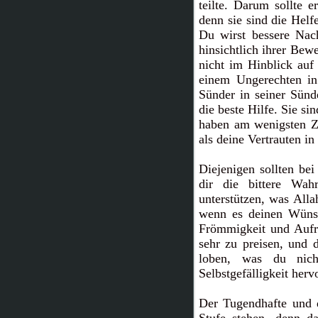
teilte. Darum sollte e
denn sie sind die Helf
Du wirst bessere Nach
hinsichtlich ihrer Bew
nicht im Hinblick auf
einem Ungerechten in
Sünder in seiner Sünde
die beste Hilfe. Sie si
haben am wenigsten Zu
als deine Vertrauten in
Diejenigen sollten bei
dir die bittere Wah
unterstützen, was All
wenn es deinen Wünsc
Frömmigkeit und Aufri
sehr zu preisen, und d
loben, was du nich
Selbstgefälligkeit her
Der Tugendhafte und de