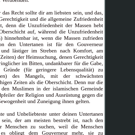
t Verübenden.
das Recht sollte dir am liebsten sein, und das,
erechtigkeit und die allgemeine Zufriedenheit
t, denn die Unzufriedenheit der Massen hebt
 Oberschicht auf, während die Unzufriedenheit
in) hinnehmbar ist, wenn die Massen zufrieden
on den Untertanen ist für den Gouverneur
 und lästiger im Streben nach Komfort, am
 (Zeiten) der Heimsuchung, denen Gerechtigkeit
ringlicher im Bitten, undankbarer für die Gabe,
 Gründe (für geringere Lebensqualität) zu
iten) des Mangels, mit der schwächsten
uhigen Zeiten als die Oberschicht. Denn nur die
r den Muslimen in der islamischen Gemeinde
pfeiler der Religion und Ausrüstung gegen die
 Gewogenheit und Zuneigung ihnen gelten.
ste und Unbeliebteste unter deinen Untertanen
n sein, der am meisten bestrebt ist, nach den
der Menschen zu suchen, weil die Menschen
d es obliegt dem Gouverneur mehr, sie zu