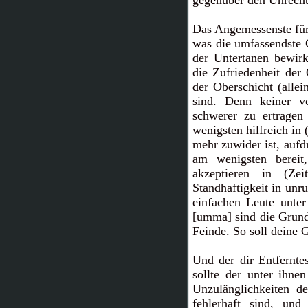
gegenüber den Unrech
Das Angemessenste für 
was die umfassendste G
der Untertanen bewirk
die Zufriedenheit der
der Oberschicht (alle
sind. Denn keiner v
schwerer zu ertragen
wenigsten hilfreich in
mehr zuwider ist, aufd
am wenigsten bereit,
akzeptieren in (Ze
Standhaftigkeit in unr
einfachen Leute unte
[umma] sind die Grund
Feinde. So soll deine
Und der dir Entfernte
sollte der unter ihne
Unzulänglichkeiten 
fehlerhaft sind, un