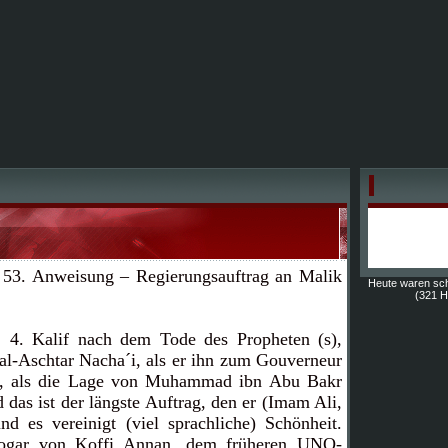
 53. Anweisung – Regierungsauftrag an Malik
Heute waren sc
(321 Hi
, 4. Kalif nach dem Tode des Propheten (s),
 al-Aschtar Nacha´i, als er ihn zum Gouverneur
e, als die Lage von Muhammad ibn Abu Bakr
das ist der längste Auftrag, den er (Imam Ali,
nd es vereinigt (viel sprachliche) Schönheit.
sogar von Koffi Annan, dem früheren UNO-