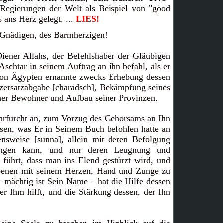
n Regierungen der Welt als Beispiel von "good
ans Herz gelegt. ...
LIES!
Gnädigen, des Barmherzigen!
Diener Allahs, der Befehlshaber der Gläubigen
Aschtar in seinem Auftrag an ihn befahl, als er
on Ägypten ernannte zwecks Erhebung dessen
zersatzabgabe [charadsch], Bekämpfung seines
iner Bewohner und Aufbau seiner Provinzen.
ehrfurcht an, zum Vorzug des Gehorsams an Ihn
sen, was Er in Seinem Buch befohlen hatte an
ensweise [sunna], allein mit deren Befolgung
ngen kann, und nur deren Leugnung und
 führt, dass man ins Elend gestürzt wird, und
benen mit seinem Herzen, Hand und Zunge zu
– mächtig ist Sein Name – hat die Hilfe dessen
r Ihm hilft, und die Stärkung dessen, der Ihn