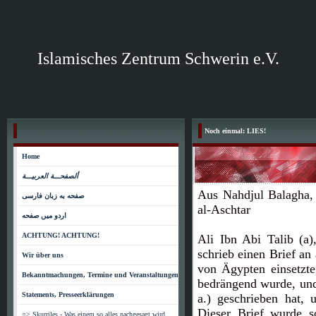
Islamisches Zentrum Schwerin e.V.
Noch einmal: LIES!
Home
ألصفحـــة العربيـــة
Aus Nahdjul Balagha,
صفحه به زبان فارسی
al-Aschtar
اردو میں صفحه
ACHTUNG! ACHTUNG!
Ali Ibn Abi Talib (a)
schrieb einen Brief an
Wir über uns
von Ägypten einsetzt
Bekanntmachungen, Termine und Veranstaltungen
bedrängend wurde, und 
Statements, Presseerklärungen
a.) geschrieben hat, u
Dieser Brief wurde 
=> Skurriles - Was einem so alles nachgesagt wird