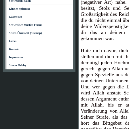
Schwestern-Salon
(negativer Art) nahe
besitzt, Stolz und Se
Kinder-Spielecke
Großartigkeit des Reic
Gästebuch
die du nicht einmal übe
Schweriner Muslim-Forum
deine Widerspenstigke
dir das an deinem V
Seiten-Übersicht (Sitemap)
gekommen war.
Links
Kontakt
Hüte dich davor, dich
stellen und dich mit I
Impressum
demütigt jeden Hochmü
Simon Ockley
gerecht gegen Allah un
gegen Spezielle aus de
von deinen Untertanen,
Und wer gegen die Di
wird Allah anstatt S
dessen Argument entkrä
mit Allah, bis er a
Veränderung von Alla
Seiner Strafe, als da
hört das Bittgebet 