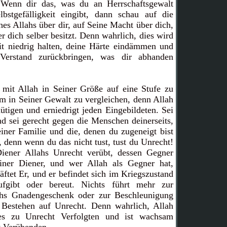
. Wenn dir das, was du an Herrschaftsgewalt
lbstgefälligkeit eingibt, dann schau auf die
hes Allahs über dir, auf Seine Macht über dich,
r dich selber besitzt. Denn wahrlich, dies wird
it niedrig halten, deine Härte eindämmen und
erstand zurückbringen, was dir abhanden
 mit Allah in Seiner Größe auf eine Stufe zu
hm in Seiner Gewalt zu vergleichen, denn Allah
tigen und erniedrigt jeden Eingebildeten. Sei
d sei gerecht gegen die Menschen deinerseits,
iner Familie und die, denen du zugeneigt bist
 denn wenn du das nicht tust, tust du Unrecht!
ener Allahs Unrecht verübt, dessen Gegner
einer Diener, und wer Allah als Gegner hat,
ftet Er, und er befindet sich im Kriegszustand
ufgibt oder bereut. Nichts führt mehr zur
hs Gnadengeschenk oder zur Beschleunigung
s Bestehen auf Unrecht. Denn wahrlich, Allah
des zu Unrecht Verfolgten und ist wachsam