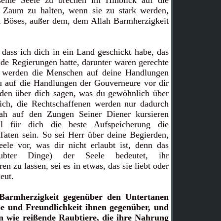
eine Seele zu brechen im Hinblick auf die
 Zaum zu halten, wenn sie zu stark werden,
lt Böses, außer dem, dem Allah Barmherzigkeit
dass ich dich in ein Land geschickt habe, das
de Regierungen hatte, darunter waren gerechte
zt werden die Menschen auf deine Handlungen
u auf die Handlungen der Gouverneure vor dir
rden über dich sagen, was du gewöhnlich über
lich, die Rechtschaffenen werden nur dadurch
ah auf den Zungen Seiner Diener kursieren
ll für dich die beste Aufspeicherung die
Taten sein. So sei Herr über deine Begierden,
eele vor, was dir nicht erlaubt ist, denn das
laubter Dinge) der Seele bedeutet, ihr
en zu lassen, sei es in etwas, das sie liebt oder
eut.
Barmherzigkeit gegenüber den Untertanen
be und Freundlichkeit ihnen gegenüber, und
en wie reißende Raubtiere, die ihre Nahrung