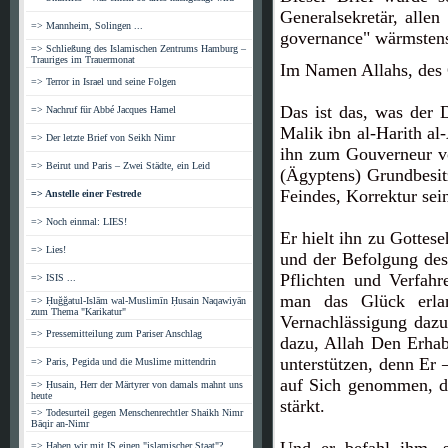
Generalsekretär, alle
=> Mannheim, Solingen ...
governance" wärmstens 
=> Schließung des Islamischen Zentrums Hamburg –
Trauriges im Trauermonat
Im Namen Allahs, des 
=> Terror in Israel und seine Folgen
Das ist das, was der 
=> Nachruf für Abbé Jacques Hamel
Malik ibn al-Harith al-
=> Der letzte Brief von Seikh Nimr
ihn zum Gouverneur v
=> Beirut und Paris – Zwei Städte, ein Leid
(Ägyptens) Grundbesit
Feindes, Korrektur se
=> Anstelle einer Festrede
=> Noch einmal: LIES!
Er hielt ihn zu Gottes
=> Lies!
und der Befolgung des
Pflichten und Verfahr
=> ISIS ...
man das Glück erla
=> Ḥuğğatul-Islām wal-Muslimīn Ḥusain Naqawiyān
zum Thema "Karikatur"
Vernachlässigung dazu
=> Pressemitteilung zum Pariser Anschlag
dazu, Allah Den Erha
unterstützen, denn Er 
=> Paris, Pegida und die Muslime mittendrin
auf Sich genommen, de
=> Ḥusain, Herr der Märtyrer von damals mahnt uns
heute
stärkt.
=> Todesurteil gegen Menschenrechtler Shaikh Nimr
Bāqir an-Nimr
=> Haben wir mit IS einen "islamischer Staat"?