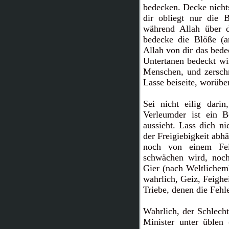
bedecken. Decke nichts
dir obliegt nur die B
während Allah über d
bedecke die Blöße (a
Allah von dir das bede
Untertanen bedeckt wi
Menschen, und zerschn
Lasse beiseite, worüber
Sei nicht eilig dari
Verleumder ist ein B
aussieht. Lass dich n
der Freigiebigkeit abhä
noch von einem Fei
schwächen wird, noch
Gier (nach Weltlichem)
wahrlich, Geiz, Feighe
Triebe, denen die Fehl
Wahrlich, der Schlechte
Minister unter üblen 