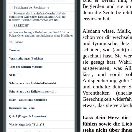
Und er befahl ihm, s
Begierden und sie im
=> Beleidigung des Propheten - s
denn die Seele befieh
=> Statement der Islamischen Gemeinschaft der
schiitischen Gemeinden Deutschlands (IGS) zur
erwiesen hat.
Initiative Sicherheitspartnerschaft des BMI
=> ES REICHT!
Alsdann wisse, Malik, 
=> Was uns bewegt - Gedanken zum Konkflikt im
Nahen Osten und zum Antijudaismus unter Muslimen
schon vor dir wechseln
=> Ukraine
und tyrannische. Jet
schauen, wie (auch) d
Termine
geschaut hast. Sie we
Veranstaltungen (Berichte)
sie gesagt hast. Wahr
Tage der Offenen Moschee
ausgewiesen, was All
lässt, und somit so
SCHULE
Aufspeicherung guter 
Schule: aus dem Arabisch-Unterricht
und enthalte deiner S
Schule: aus dem Religionsunterricht
Vorenthalten (uner
Gerechtigkeit widerfahr
Islam - was ist das eigentlich?
etwas, das sie verabsch
Rassismus im Islam
Q & A (Fragen & Antworten)
Lass dein Herz die 
fühlen sowie die Lie
Was ist eigentlich "Schia"?
stehe nicht über ihn