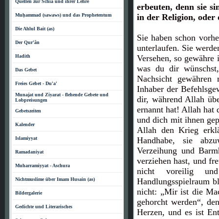
Quellen zur Schia und ihrer Lehre
erbeuten, denn sie s
Muḥammad (sawaws) und das Prophetentum
in der Religion, oder 
Die Ahlul Bait (as)
Sie haben schon vorhe
Der Qur'ân
unterlaufen. Sie werden
Hadith
Versehen, so gewähre 
was du dir wünschst,
Das Gebet
Nachsicht gewähren 
Freies Gebet - Du'a'
Inhaber der Befehlsgew
Munajat und Ziyarat - flehende Gebete und
dir, während Allah üb
Lobpreisungen
ernannt hat! Allah hat 
Gebetszeiten
und dich mit ihnen gepr
Kalender
Allah den Krieg erkl
Islamiyyat
Handhabe, sie abzu
Verzeihung und Barmh
Ramadaniyat
verziehen hast, und fr
Muharramiyyat - Aschura
nicht voreilig u
Nichtmuslime über Imam Husain (as)
Handlungsspielraum bl
nicht: „Mir ist die Ma
Bildergalerie
gehorcht werden“, den
Gedichte und Literarisches
Herzen, und es ist En