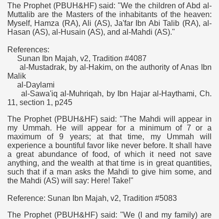
The Prophet (PBUH&HF) said: "We the children of Abd al-
Muttalib are the Masters of the inhabitants of the heaven:
Myself, Hamza (RA), Ali (AS), Ja'far Ibn Abi Talib (RA), al-
Hasan (AS), al-Husain (AS), and al-Mahdi (AS)."
References:
Sunan Ibn Majah, v2, Tradition #4087
al-Mustadrak, by al-Hakim, on the authority of Anas Ibn
Malik
al-Daylami
al-Sawa'iq al-Muhriqah, by Ibn Hajar al-Haythami, Ch.
11, section 1, p245
The Prophet (PBUH&HF) said: "The Mahdi will appear in
my Ummah. He will appear for a minimum of 7 or a
maximum of 9 years; at that time, my Ummah will
experience a bountiful favor like never before. It shall have
a great abundance of food, of which it need not save
anything, and the wealth at that time is in great quantities,
such that if a man asks the Mahdi to give him some, and
the Mahdi (AS) will say: Here! Take!"
Reference: Sunan Ibn Majah, v2, Tradition #5083
The Prophet (PBUH&HF) said: "We (I and my family) are