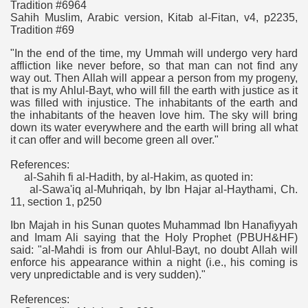
Tradition #6964
Sahih Muslim, Arabic version, Kitab al-Fitan, v4, p2235,
Tradition #69
"In the end of the time, my Ummah will undergo very hard
affliction like never before, so that man can not find any
way out. Then Allah will appear a person from my progeny,
that is my Ahlul-Bayt, who will fill the earth with justice as it
was filled with injustice. The inhabitants of the earth and
the inhabitants of the heaven love him. The sky will bring
down its water everywhere and the earth will bring all what
it can offer and will become green all over."
References:
al-Sahih fi al-Hadith, by al-Hakim, as quoted in:
al-Sawa'iq al-Muhriqah, by Ibn Hajar al-Haythami, Ch.
11, section 1, p250
Ibn Majah in his Sunan quotes Muhammad Ibn Hanafiyyah
and Imam Ali saying that the Holy Prophet (PBUH&HF)
said: "al-Mahdi is from our Ahlul-Bayt, no doubt Allah will
enforce his appearance within a night (i.e., his coming is
very unpredictable and is very sudden)."
References: