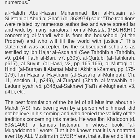
numerous."
al-Hafidh Abul-Hasan Muhammad Ibn al-Husain al-
Sijistani al-Aburi al-Shafi'i (d. 363/974) said: "The traditions
were related by numerous authorities and were spread far
and wide by many narrators, from al-Mustafa (PBUH&HF)
concerning al-Mahdi who is from the household (of the
Prophet) and who will fill the world with justice.." This
statement was accepted by the subsequent scholars as
testified by Ibn Hajar al-Asqalani (See Tahdhib al-Tahdhib,
v9, p144; Fat'h al-Bari, v7, p305), al-Qurtubi (al-Tathkirah,
p617), al-Suyuti (al-Hawi, v2, pp 165-166), al-Muttaqi al-
Hindi (al-Burhan fi Alamat Mahdi Akhir al-Zaman, pp 175-
176), Ibn Hajar al-Haythami (al-Sawa'iq al-Muhriqah, Ch.
11, section 1, p249), al-Zurqani (Sharh al-Mawahib al-
Ladunniyyah, v5, p348),al-Sakhawi (Fat'h al-Mugheeth, v3,
p41), etc.
The best formulation of the belief of all Muslims about al-
Mahdi (AS) has been given by a person who himself did
not believe in his coming and who denied the validity of the
traditions concerning this matter. He was Ibn Khaldoon (d.
808/1406), a famous historian, in whose book, "al-
Muqaddamah," wrote: "Let it be known that it is a narrated
event by ALL Muslims in EVERY era, that at the end of time