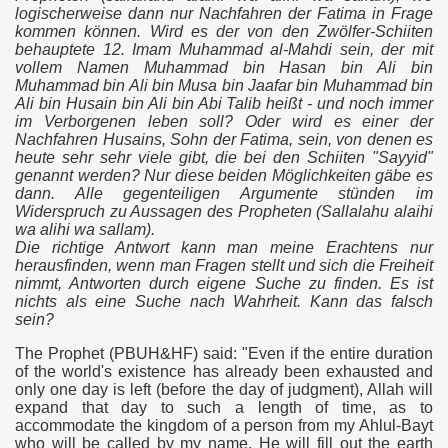
logischerweise dann nur Nachfahren der Fatima in Frage
kommen können. Wird es der von den Zwölfer-Schiiten
behauptete 12. Imam Muhammad al-Mahdi sein, der mit
vollem Namen Muhammad bin Hasan bin Ali bin
Muhammad bin Ali bin Musa bin Jaafar bin Muhammad bin
Ali bin Husain bin Ali bin Abi Talib heißt - und noch immer
im Verborgenen leben soll? Oder wird es einer der
Nachfahren Husains, Sohn der Fatima, sein, von denen es
heute sehr sehr viele gibt, die bei den Schiiten "Sayyid"
genannt werden? Nur diese beiden Möglichkeiten gäbe es
dann. Alle gegenteiligen Argumente stünden im
Widerspruch zu Aussagen des Propheten (Sallalahu alaihi
wa alihi wa sallam).
Die richtige Antwort kann man meine Erachtens nur
herausfinden, wenn man Fragen stellt und sich die Freiheit
nimmt, Antworten durch eigene Suche zu finden. Es ist
nichts als eine Suche nach Wahrheit. Kann das falsch
sein?
The Prophet (PBUH&HF) said: "Even if the entire duration
of the world's existence has already been exhausted and
only one day is left (before the day of judgment), Allah will
expand that day to such a length of time, as to
accommodate the kingdom of a person from my Ahlul-Bayt
who will be called by my name. He will fill out the earth