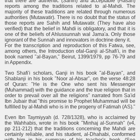
that there are authentic (Sahih) and acceptable (Hasan)
reports among the traditions related to al-Mahdi. The
majority of these traditions are related through numerous
authorities (Mutawatir). There is no doubt that the status of
those reports are Sahih and Mutawatir. (They have also
verified) that the belief in Mahdi is obligatory, and that it is
one of the beliefs of Ahlussunnah wal Jama'a. Only those
ignorant of the Sunnah and innovators in doctrine deny it.
For the transcription and reproduction of this Fatwa, see,
among others, the Introduction ofal-Ganji al-Shafi'i, in the
book named "al-Bayan," Beirut, 1399/1979, pp 76-79 and
in Appendix.
Two Shafi'i scholars, Ganji in his book "al-Bayan", and
Shablanji in his book "Noor al-Absar", on the verse 48:28
of Quran: "He is the One who sent his Messenger
(Muhammad) with the guidance and the true religion that in
order to prevail over all the religions" narrated from Sa'id
Ibn Jubair that "this promise to Prophet Muhammad will be
fulfilled by al-Mahdi who is in the progeny of Fatimah (AS)."
Even Ibn Taymiyyah (d. 728/1328), who is acclaimed by
the Wahhabis, wrote in his book "Minhaj al-Sunnah" (v4,
pp 211-212) that the traditions concerning the Mahdi are
certainly reliable, and his student, al-Dhahabi, conformed
with him in his summary of his teacher's book. (See