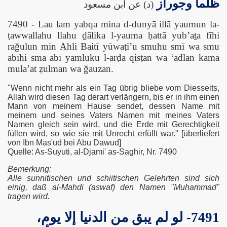
ظلما وجوراز
(د) عن ابن مسعود
7490 - Lau lam yabqa mina d-dunyā illā yaumun la-
es Propheten (saawaws)?
ṭawwallahu llahu ḏālika l-yauma ḥattā yub’aṯa fīhi
raǧulun min Ahli Baitī yūwaṭī’u smuhu smī wa smu
abīhi sma abī yamluku l-arḍa qisṭan wa ‘adlan kamā
mula’at ẓulman wa ǧauzan.
ts
"Wenn nicht mehr als ein Tag übrig bliebe vom Diesseits,
Allah wird diesen Tag derart verlängern, bis er in ihm einen
Mann von meinem Hause sendet, dessen Name mit
meinem und seines Vaters Namen mit meines Vaters
Namen gleich sein wird, und die Erde mit Gerechtigkeit
füllen wird, so wie sie mit Unrecht erfüllt war." [überliefert
und seine Wilaya
von Ibn Mas'ud bei Abu Dawud]
Quelle: As-Suyuti, al-Djami' as-Saghir, Nr. 7490
Bemerkung:
Alle sunnitischen und schiitischen Gelehrten sind sich
 von Ghadir Khumm
einig, daß al-Mahdi (aswaf) den Namen "Muhammad"
tragen wird.
7491- لو لم يبق من الدنيا إلا يوم،
nd Ashura