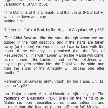
Jalaluddin al Suyuti, p56).
"The Mahdi is of this Ummah, and that Jesus (PBUH&HF)
will come down and pray
behind him."
Reference: Fat'h al-Bari, by Ibn Hajar al-Asqalani, v5, p362
"The Ahlul-Bayt are like the stars through whom we are
guided in the right direction, and if the starts are taken
away (or hidden) we would come face to face with the
signs of the Almighty as promised (i.e., the Day of
Resurrection). This will happen when the Mahdi will come,
as mentioned in the traditions, and the Prophet Jesus will
say his prayers behind him, the Dajjal will be slain, and
then the signs of the Almighty will appear one after
another."
Reference: al-Sawa'iq al-Muhriqah, by Ibn Hajar, Ch. 11,
section 1, p234
Ibn Hajar quoted Abu al-Husain al-Ajiri saying: The
traditions of al-Mustafa (PBUH&HF) on the rising of al-
Mahdi has been transmitted via numerous authorities and
is more than the level of (being sufficient for) Mutawatir,