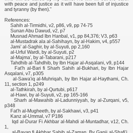
with peace and justice as it will have been full of injustice
and tyranny (by then)."
References:
Sahih al-Tirmidhi, v2, p86, v9, pp 74-75
Sunan Abu Dawud, v2, p7
Musnad Ahmad Ibn Hanbal, v1, pp 84,376; V3, p63
al-Mustadrak ala al-Sahihayn, by al-Hakim, v4, p557
Jami' al-Saghir, by al-Suyuti, pp 2,160
al-Urful Wardi, by al-Suyuti, p2
al-Majma', by al-Tabarani, p217
Tahdhib al-Tahdhib, by Ibn Hajar al-Asqalani, v9, p144
Fat'h al-Bari fi Sharh Sahih al-Bukhari, by Ibn Hajar
Asqalani, v7, p305
al-Sawa'iq al-Muhriqah, by Ibn Hajar al-Haythami, Ch.
11, section 1, p249
al-Tathkirah, by al-Qurtubi, p617
al-Hawi, by al-Suyuti, v2, pp 165-166
Sharh al-Mawahib al-Ladunniyyah, by al-Zurqani, v5,
p348
Fat'h al-Mugheeth, by al-Sakhawi, v3, p41
Kanz al-Ummal, v7 P186
Iqd al-Durar Fi Akhbar al-Mahdi al-Muntadhar, v12, Ch.
1,
al-Bayan fi Akhbar Sahib al-Zaman, By Ganji al-Shafi'i,