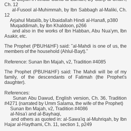
Ch. 12
al-Fusool al-Muhimmah, by Ibn Sabbagh al-Maliki, Ch.
12
Arjahul Matalib, by Ubaidallah Hindi al-Hanafi, p380
Muqaddimah, by Ibn Khaldoon, p266
and also in the works of Ibn Habban, Abu Nua'ym, Ibn
Asakir, etc.
The Prophet (PBUH&HF) said: "al-Mahdi is one of us, the
members of the household (Ahlul-Bayt)."
Reference: Sunan Ibn Majah, v2, Tradition #4085
The Prophet (PBUH&HF) said: The Mahdi will be of my
family, of the descendants of Fatimah (the Prophet's
daughter).
References:
Sunan Abu Dawud, English version, Ch. 36, Tradition
#4271 (narrated by Umm Salama, the wife of the Prophet)
Sunan Ibn Majah, v2, Tradition #4086
al-Nisa'i and al-Bayhaqi,
and others as quoted in: al-Sawa'iq al-Muhriqah, by Ibn
Hajar al-Haythami, Ch. 11, section 1, p249