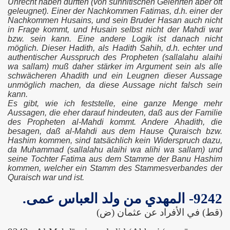
Unrecht haben dürften (von sunnitischeh Gelehrten aber oft
geleugnet). Einer der Nachkommen Fatimas, d.h. einer der
Nachkommen Husains, und sein Bruder Hasan auch nicht
in Frage kommt, und Husain selbst nicht der Mahdi war
bzw. sein kann. Eine andere Logik ist danach nicht
möglich. Dieser Hadith, als Hadith Sahih, d.h. echter und
authentischer Ausspruch des Propheten (sallalahu alaihi
wa sallam) muß daher stärker im Argument sein als alle
schwächeren Ahadith und ein Leugnen dieser Aussage
as)
unmöglich machen, da diese Aussage nicht falsch sein
kann.
Es gibt, wie ich feststelle, eine ganze Menge mehr
Aussagen, die eher darauf hindeuten, daß aus der Familie
des Propheten al-Mahdi kommt. Andere Ahadith, die
besagen, daß al-Mahdi aus dem Hause Quraisch bzw.
Hashim kommen, sind tatsächlich kein Widerspruch dazu,
da Muhammad (sallalahu alaihi wa alihi wa sallam) und
seine Tochter Fatima aus dem Stamme der Banu Hashim
kommen, welcher ein Stamm des Stammesverbandes der
Quraisch war und ist.
9242- المهدي من ولد العباس عمى.
(قط) في الأفراد عن عثمان (ض)