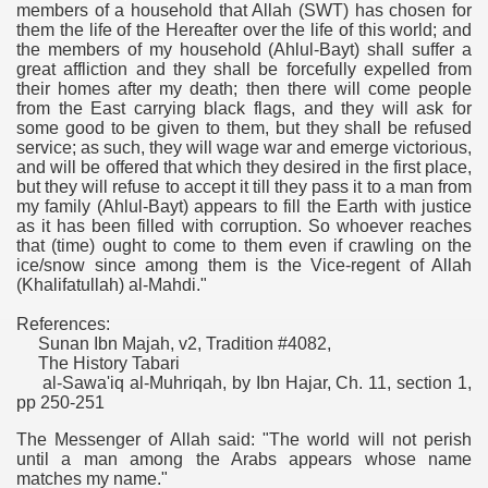
members of a household that Allah (SWT) has chosen for
them the life of the Hereafter over the life of this world; and
the members of my household (Ahlul-Bayt) shall suffer a
great affliction and they shall be forcefully expelled from
their homes after my death; then there will come people
from the East carrying black flags, and they will ask for
some good to be given to them, but they shall be refused
service; as such, they will wage war and emerge victorious,
and will be offered that which they desired in the first place,
but they will refuse to accept it till they pass it to a man from
my family (Ahlul-Bayt) appears to fill the Earth with justice
as it has been filled with corruption. So whoever reaches
that (time) ought to come to them even if crawling on the
ice/snow since among them is the Vice-regent of Allah
(Khalifatullah) al-Mahdi."
References:
Sunan Ibn Majah, v2, Tradition #4082,
The History Tabari
al-Sawa'iq al-Muhriqah, by Ibn Hajar, Ch. 11, section 1,
pp 250-251
The Messenger of Allah said: "The world will not perish
until a man among the Arabs appears whose name
matches my name."