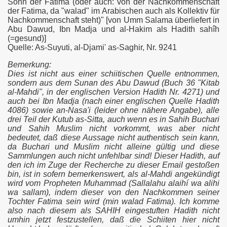
Sohn der Fatima (oder auch: von der Nachkommenschaft
l-Mahdī al-Muntaẓar (aswaf)
der Fatima, da "walad" im Arabischen auch als Kollektiv für
Nachkommenschaft steht)" [von Umm Salama überliefert in
ahdī (aswaf) - Er ist noch immer am Leben!
Abu Dawud, Ibn Madja und al-Hakim als Hadith sahîh
(=gesund)]
Quelle: As-Suyuti, al-Djami' as-Saghir, Nr. 9241
ahdī (aswaf) - sunnitische Überlieferungen
Bemerkung:
Dies ist nicht aus einer schiitischen Quelle entnommen,
sondern aus dem Sunan des Abu Dawud (Buch 36 "Kitab
al-Mahdi", in der englischen Version Hadith Nr. 4271) und
auch bei Ibn Madja (nach einer englischen Quelle Hadith
4086) sowie an-Nasa'i (leider ohne nähere Angabe), alle
drei Teil der Kutub as-Sitta, auch wenn es in Sahih Buchari
und Sahih Muslim nicht vorkommt, was aber nicht
bedeutet, daß diese Aussage nicht authentisch sein kann,
da Buchari und Muslim nicht alleine gültig und diese
Sammlungen auch nicht unfehlbar sind! Dieser Hadith, auf
den ich im Zuge der Recherche zu dieser Email gestoßen
bin, ist in sofern bemerkenswert, als al-Mahdi angekündigt
Gebete und Lobpreisungen
wird vom Propheten Muhammad (Sallalahu alaihí wa alihi
wa sallam), indem dieser von den Nachkommen seiner
Tochter Fatima sein wird (min walad Fatima). Ich komme
also nach diesem als SAHIH eingestuften Hadith nicht
umhin jetzt festzustellen, daß die Schiiten hier nicht