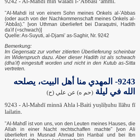
9242 - Al-Mahdī min waladi l-‘Abbasi ‘ammī.
"Al-Mahdi ist von einem Sohn meines Onkels al-'Abbas
(oder auch von der Nachkommenschaft meines Onkels al-
'Abbâs)." [von Uthman überliefert bei Daraqutni, Hadith
da'if (=schwach)]
Quelle: As-Suyuti, al-Djami' as-Saghir, Nr. 9242
Bemerkung:
Im Gegensatz zur vorher zitierten Überlieferung scheinbar
im Widerspruch dazu. Aber dieser Hadith ist als schwach
(dha'if) eingestuft worden und nicht in den Kutub as-Sitta
vertreten.
9243- المهدي منا أهل البيت، يصلحه
الله في ليلة
(حم ه) عن علي (ح)
9243 - Al-Mahdī minnā Ahla l-Baiti yuṣliḥuhu llāhu fī
lailatin.
"Al-Mahdî ist von uns, von den Leuten meines Hauses, die
Allah in einer Nacht rechtschaffen machte" [von Ali
überliefert in Musnad Ahmad bin Hanbal und bei Ibn