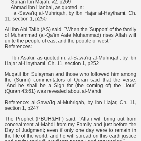
Sunan Ibn Majah, v2, p269
Ahmad Ibn Hanbal, as quoted in:
al-Sawa'iq al-Muhriqah, by Ibn Hajar al-Haythami, Ch.
11, section 1, p250
Ali Ibn Abi Talib (AS) said: "When the 'Support' of the family
of Muhammad (al-Qa'im Aale Muhammad) rises Allah will
unite the people of east and the people of west."
References:
Ibn Asakir, as quoted in: al-Sawa'iq al-Muhriqah, by Ibn
Hajar al-Haythami, Ch. 11, section 1, p252
Muqatil Ibn Sulayman and those who followed him among
the (Sunni) commentators of Quran said that the verse:
"And he shall be a Sign for (the coming of) the Hour"
(Quran 43:61) was revealed about al-Mahdi.
Reference: al-Sawa'iq al-Muhriqah, by Ibn Hajar, Ch. 11,
section 1, p247
The Prophet (PBUH&HF) said: "Allah will bring out from
concealment al-Mahdi from my Family and just before the
Day of Judgment; even if only one day were to remain in
the life of the world, and he will spread on this earth justice