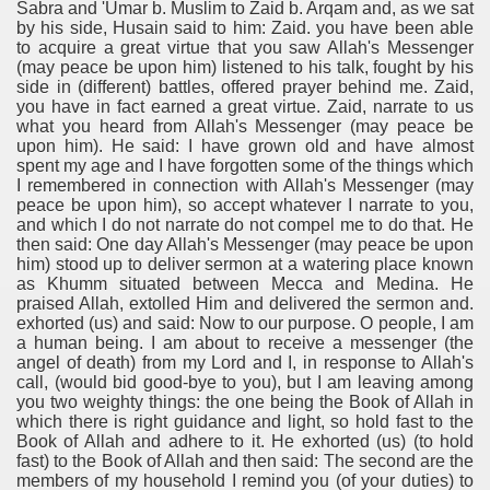
Sabra and 'Umar b. Muslim to Zaid b. Arqam and, as we sat
by his side, Husain said to him: Zaid. you have been able
to acquire a great virtue that you saw Allah's Messenger
(may peace be upon him) listened to his talk, fought by his
side in (different) battles, offered prayer behind me. Zaid,
you have in fact earned a great virtue. Zaid, narrate to us
what you heard from Allah's Messenger (may peace be
upon him). He said: I have grown old and have almost
spent my age and I have forgotten some of the things which
I remembered in connection with Allah's Messenger (may
peace be upon him), so accept whatever I narrate to you,
and which I do not narrate do not compel me to do that. He
then said: One day Allah's Messenger (may peace be upon
him) stood up to deliver sermon at a watering place known
as Khumm situated between Mecca and Medina. He
praised Allah, extolled Him and delivered the sermon and.
exhorted (us) and said: Now to our purpose. O people, I am
a human being. I am about to receive a messenger (the
angel of death) from my Lord and I, in response to Allah's
call, (would bid good-bye to you), but I am leaving among
you two weighty things: the one being the Book of Allah in
which there is right guidance and light, so hold fast to the
Book of Allah and adhere to it. He exhorted (us) (to hold
fast) to the Book of Allah and then said: The second are the
members of my household I remind you (of your duties) to