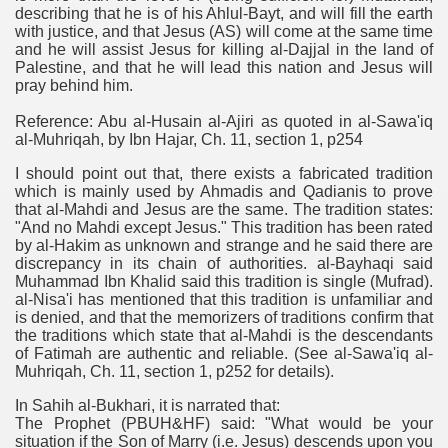
describing that he is of his Ahlul-Bayt, and will fill the earth
with justice, and that Jesus (AS) will come at the same time
and he will assist Jesus for killing al-Dajjal in the land of
Palestine, and that he will lead this nation and Jesus will
pray behind him.
Reference: Abu al-Husain al-Ajiri as quoted in al-Sawa'iq
al-Muhriqah, by Ibn Hajar, Ch. 11, section 1, p254
I should point out that, there exists a fabricated tradition
which is mainly used by Ahmadis and Qadianis to prove
that al-Mahdi and Jesus are the same. The tradition states:
"And no Mahdi except Jesus." This tradition has been rated
by al-Hakim as unknown and strange and he said there are
discrepancy in its chain of authorities. al-Bayhaqi said
Muhammad Ibn Khalid said this tradition is single (Mufrad).
al-Nisa'i has mentioned that this tradition is unfamiliar and
is denied, and that the memorizers of traditions confirm that
the traditions which state that al-Mahdi is the descendants
of Fatimah are authentic and reliable. (See al-Sawa'iq al-
Muhriqah, Ch. 11, section 1, p252 for details).
In Sahih al-Bukhari, it is narrated that:
The Prophet (PBUH&HF) said: "What would be your
situation if the Son of Marry (i.e. Jesus) descends upon you