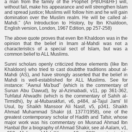
a man from the family of the Prophet (PBUH&HF) will,
without fail, make his appearance and will strengthen Islam
and spread justice; Muslims will follow him and he will gain
domination over the Muslim realm. He will be called al-
Mahdi." (An Introduction to History, by Ibn Khaldoon,
English version, London, 1967 Edition, pp 257-258)
The above quote proves that even Ibn Khaldoon was in the
opinion that the belief in Imam al-Mahdi was not a
characteristics of a special sect of Islam, but was a
common belief to ALL Muslims.
Sunni scholars openly criticized those elements (like Ibn
Khaldoon) who tried to cast doubtthe traditions about al-
Mahdi (AS), and have strongly asserted that the belief in
Mahdi is well-established for ALL Muslims. See for
instance: "Awnul Ma'bud" (which is the commentary of
Sunan Abu Dawud), by al-Azimabadi, v11, pp 361-362,
Tuhfatul Ahwadhi (which is the commentary of Sahih al-
Tirmidhi), by al-Mubarakfuri, v6, p484, al-Tajul Jami' lil
Usul, by Shaikh Mansoor Ali Nasif, v5, p341. Shaikh
Ahmad Muhammad Shakir (d. 1377/1958), one of the
greatest contemporary scholar of Hadith and Tafsir, whose
major work was his commentary on Musnad Ahmad Ibn
Hanbal (for a biography of Ahmad Shakir, see al-Aalam, v1,