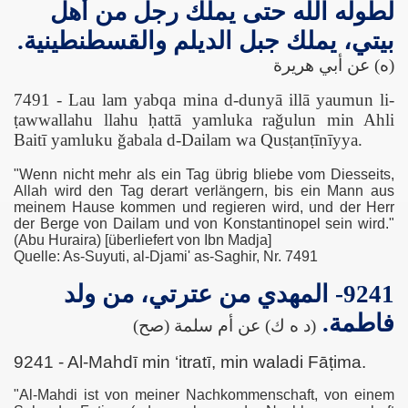
لطوله الله حتى يملك رجل من أهل
n damals mahnt uns heute
بيتي، يملك جبل الديلم والقسطنطينية.
(ه) عن أبي هريرة
Imam Husain?
7491 - Lau lam yabqa mina d-dunyā illā yaumun li-
l-ʿĀbidīn as-Sağğād (as)
ṭawwallahu llahu ḥattā yamluka raǧulun min Ahli
Baitī yamluku ǧabala d-Dailam wa Qusṭanṭīnīyya.
āqir (as)
"Wenn nicht mehr als ein Tag übrig bliebe vom Diesseits,
aṣ-Ṣādiq (as)
Allah wird den Tag derart verlängern, bis ein Mann aus
meinem Hause kommen und regieren wird, und der Herr
der Berge von Dailam und von Konstantinopel sein wird."
(Abu Huraira) [überliefert von Ibn Madja]
Quelle: As-Suyuti, al-Djami' as-Saghir, Nr. 7491
s)
9241- المهدي من عترتي، من ولد
 Mūsā at-Taqī al-Ǧawād (as)
فاطمة.
(د ه ك) عن أم سلمة (صح)
-Hādī an-Naqī(as)
9241 - Al-Mahdī min ‘itratī, min waladi Fāṭima.
rī (as)
"Al-Mahdi ist von meiner Nachkommenschaft, von einem