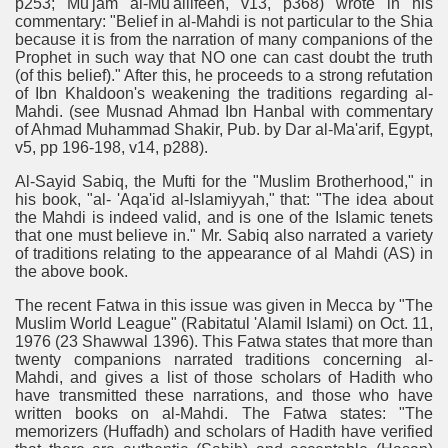
p253; Mu'jam al-Mu'allifeen, v13, p368) wrote in his
commentary: "Belief in al-Mahdi is not particular to the Shia
because it is from the narration of many companions of the
Prophet in such way that NO one can cast doubt the truth
(of this belief)." After this, he proceeds to a strong refutation
of Ibn Khaldoon's weakening the traditions regarding al-
Mahdi. (see Musnad Ahmad Ibn Hanbal with commentary
of Ahmad Muhammad Shakir, Pub. by Dar al-Ma'arif, Egypt,
v5, pp 196-198, v14, p288).
Al-Sayid Sabiq, the Mufti for the "Muslim Brotherhood," in
his book, "al- 'Aqa'id al-Islamiyyah," that: "The idea about
the Mahdi is indeed valid, and is one of the Islamic tenets
that one must believe in." Mr. Sabiq also narrated a variety
of traditions relating to the appearance of al Mahdi (AS) in
the above book.
The recent Fatwa in this issue was given in Mecca by "The
Muslim World League" (Rabitatul 'Alamil Islami) on Oct. 11,
1976 (23 Shawwal 1396). This Fatwa states that more than
twenty companions narrated traditions concerning al-
Mahdi, and gives a list of those scholars of Hadith who
have transmitted these narrations, and those who have
written books on al-Mahdi. The Fatwa states: "The
memorizers (Huffadh) and scholars of Hadith have verified