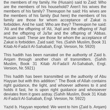
the members of my family. He (Husain) said to Zaid: Who
are the members of his household? Aren't his wives the
members of his family? Thereupon he said: His wives are
the members of his family (but here) the members of his
family are those for whom acceptance of Zakat is
forbidden. And he said: Who are they? Thereupon he said:
'Ali and the offspring of 'Ali, 'Aqil and the offspring of 'Aqil
and the offspring of Ja'far and the offspring of 'Abbas.
Husain said: These are those for whom the acceptance of
Zakat is forbidden. Zaid said: Yes. (Sahih Muslim, Book 31
Kitab Al-Fada'il Al-Sahabah, Engl. Version, Nr. 5920)
This hadith has been narrated on the authority of Zaid b.
Arqam through another chain of transmitters. (Sahih
Muslim, Book 31 Kitab Al-Fada'il Al-Sahabah, Engl.
Version, Nr. 5921)
This hadith has been transmitted on the authority of Abu
Hayyan but with this addition:" The Book of Allah contains
right guidance, the light, and whoever adheres to it and
holds it fast, he is upon right guidance and whosoever
deviates from it goes astray. (Sahih Muslim, Book 31 Kitab
Al-Fada'il Al-Sahabah, Engl. Version, Nr. 5922)
Yazid b. Hayyan reported: We went to him (Zaid b. Arqam)