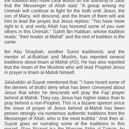
the tradition with more clear words on the authority of Jabir
that the Messenger of Allah said: "A group among my
Ummah will continue to fight for the truth until Jesus, the
son of Marry, will descend, and the Imam of them will ask
him to lead the prayer, but Jesus replies: "You have more
right to it, and verily Allah has honored some of you over
others in this Ummah." Sahih Ibn Habban, whose tradition
reads: "their leader al-Mahdi" and the rest of tradition is the
same.
Ibn Abu Shaybah, another Sunni traditionist, and the
mentor of al-Bukhari and Muslim, has reported several
traditions about Imam al-Mahdi (AS). He has also reported
that the Imam of the Muslims who will lead Prophet Jesus
in prayer is Imam al-Mahdi himself.
Jalaluddin al-Suyuti mentioned that: "I have heard some of
the deniers of (truth) deny what has been conveyed about
Jesus that when he descends will pray the Fajr prayer
behind al-Mahdi. They say, Jesus has higher status than to
pray behind a non-Prophet. This is a bizarre opinion since
the issue of prayer of Jesus behind al-Mahdi has been
proven strongly via numerous authentic traditions from the
Messenger of Allah, who is the most truthful." And then al-
Suyuti goes on narrating some of the traditions in this
regard. (See Nuzool Isa Ibn Maryam Akhir al-Zaman, by