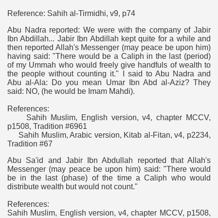
Reference: Sahih al-Tirmidhi, v9, p74
Abu Nadra reported: We were with the company of Jabir
Ibn Abdillah... Jabir Ibn Abdillah kept quite for a while and
then reported Allah's Messenger (may peace be upon him)
having said: "There would be a Caliph in the last (period)
of my Ummah who would freely give handfuls of wealth to
the people without counting it." I said to Abu Nadra and
Abu al-Ala: Do you mean Umar Ibn Abd al-Aziz? They
said: NO, (he would be Imam Mahdi).
References:
Sahih Muslim, English version, v4, chapter MCCV,
p1508, Tradition #6961
Sahih Muslim, Arabic version, Kitab al-Fitan, v4, p2234,
Tradition #67
Abu Sa'id and Jabir Ibn Abdullah reported that Allah's
Messenger (may peace be upon him) said: "There would
be in the last (phase) of the time a Caliph who would
distribute wealth but would not count."
References:
Sahih Muslim, English version, v4, chapter MCCV, p1508,