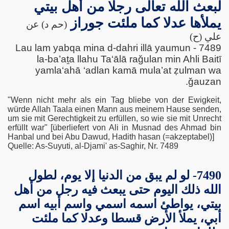
لبعث الله تعالى رجلا من أهل بيتي
يملأها عدلا كما ملئت جوراز
(حم د) عن
علي (ح)
7489 - Lau lam yabqa mina d-dahri illā yaumun
la-ba’aṯa llahu Ta‘ālā raǧulan min Ahli Baitī
cht
yamla‘ahā ‘adlan kamā mula’at ẓulman wa
ǧauzan.
cht
"Wenn nicht mehr als ein Tag bliebe von der Ewigkeit,
würde Allah Taala einen Mann aus meinem Hause senden,
um sie mit Gerechtigkeit zu erfüllen, so wie sie mit Unrecht
erfüllt war" [überliefert von Ali in Musnad des Ahmad bin
Hanbal und bei Abu Dawud, Hadith hasan (=akzeptabel)]
Quelle: As-Suyuti, al-Djami' as-Saghir, Nr. 7489
7490- لو لم يبق من الدنيا إلا يوم، لطول
الله ذلك اليوم حتى يبعث فيه رجل من أهل
بيتي، يواطئ اسمه اسمي واسم أبيه اسم
أبي، يملأ الأرض قسطا وعدلا كما ملئت
ophetentum