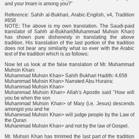
and your Imam is among you?"
Reference: Sahih al-Bukhari, Arabic-English, v4, Tradition
#658
NOTE: The above is my own translation. The Saudi-paid
translator of Sahih al-Bukhari(Muhammad Muhsin Khan)
has shown pure dishonesty in translating the above
tradition. His translation of the last portion of the tradition
does not bear any similarity what so ever with the Arabic
text of the tradition which is as follows:
Now let us look at the false translation of Mr. Muhammad
Muhsin Khan:
Muhammad Muhsin Khan> Sahih Bukhari Hadith: 4.658
Muhammad Muhsin Khan> Narrated Abu Huraira:
Muhammad Muhsin Khan>
Muhammad Muhsin Khan> Allah's Apostle said "How will
you be when the son
Muhammad Muhsin Khan> of Mary (i.e. Jesus) descends
amongst you and he
Muhammad Muhsin Khan> will judge people by the Law of
the Quran
Muhammad Muhsin Khan> and not by the law of Gospel.
Mr. Muhsin Khan has trimmed the last part of the tradition