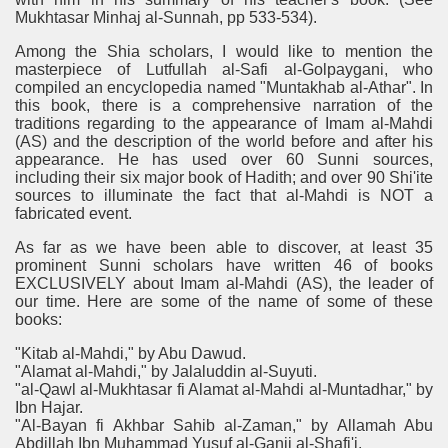
Mukhtasar Minhaj al-Sunnah, pp 533-534).
Among the Shia scholars, I would like to mention the
masterpiece of Lutfullah al-Safi al-Golpaygani, who
compiled an encyclopedia named "Muntakhab al-Athar". In
this book, there is a comprehensive narration of the
traditions regarding to the appearance of Imam al-Mahdi
(AS) and the description of the world before and after his
appearance. He has used over 60 Sunni sources,
including their six major book of Hadith; and over 90 Shi'ite
sources to illuminate the fact that al-Mahdi is NOT a
fabricated event.
As far as we have been able to discover, at least 35
prominent Sunni scholars have written 46 of books
EXCLUSIVELY about Imam al-Mahdi (AS), the leader of
our time. Here are some of the name of some of these
books:
"Kitab al-Mahdi," by Abu Dawud.
"Alamat al-Mahdi," by Jalaluddin al-Suyuti.
"al-Qawl al-Mukhtasar fi Alamat al-Mahdi al-Muntadhar," by
Ibn Hajar.
"Al-Bayan fi Akhbar Sahib al-Zaman," by Allamah Abu
Abdillah Ibn Muhammad Yusuf al-Ganji al-Shafi'i.