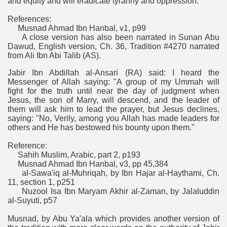
and equity and will eradicate tyranny and oppression."
References:
Musnad Ahmad Ibn Hanbal, v1, p99
A close version has also been narrated in Sunan Abu
Dawud, English version, Ch. 36, Tradition #4270 narrated
from Ali Ibn Abi Talib (AS).
Jabir Ibn Abdillah al-Ansari (RA) said: I heard the
Messenger of Allah saying: "A group of my Ummah will
fight for the truth until near the day of judgment when
Jesus, the son of Marry, will descend, and the leader of
them will ask him to lead the prayer, but Jesus declines,
saying: "No, Verily, among you Allah has made leaders for
others and He has bestowed his bounty upon them."
Reference:
Sahih Muslim, Arabic, part 2, p193
Musnad Ahmad Ibn Hanbal, v3, pp 45,384
al-Sawa'iq al-Muhriqah, by Ibn Hajar al-Haythami, Ch.
11, section 1, p251
Nuzool Isa Ibn Maryam Akhir al-Zaman, by Jalaluddin
al-Suyuti, p57
Musnad, by Abu Ya'ala which provides another version of