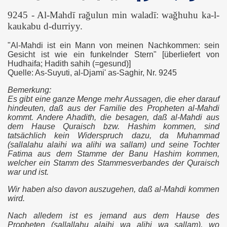
9245 - Al-Mahdī raǧulun min waladī: waǧhuhu ka-l-
kaukabu d-durriyy.
"Al-Mahdi ist ein Mann von meinen Nachkommen: sein
Gesicht ist wie ein funkelnder Stern" [überliefert von
Hudhaifa; Hadith sahih (=gesund)]
Quelle: As-Suyuti, al-Djami' as-Saghir, Nr. 9245
Bemerkung:
Es gibt eine ganze Menge mehr Aussagen, die eher darauf
hindeuten, daß aus der Familie des Propheten al-Mahdi
kommt. Andere Ahadith, die besagen, daß al-Mahdi aus
dem Hause Quraisch bzw. Hashim kommen, sind
tatsächlich kein Widerspruch dazu, da Muhammad
(sallalahu alaihi wa alihi wa sallam) und seine Tochter
Fatima aus dem Stamme der Banu Hashim kommen,
welcher ein Stamm des Stammesverbandes der Quraisch
war und ist.
Wir haben also davon auszugehen, daß al-Mahdi kommen
wird.
Nach alledem ist es jemand aus dem Hause des
Propheten (sallallahu alaihi wa alihi wa sallam), wo