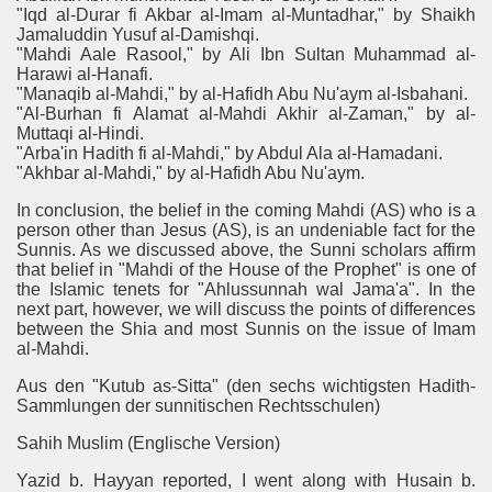
"Iqd al-Durar fi Akbar al-Imam al-Muntadhar," by Shaikh
Jamaluddin Yusuf al-Damishqi.
"Mahdi Aale Rasool," by Ali Ibn Sultan Muhammad al-
Harawi al-Hanafi.
"Manaqib al-Mahdi," by al-Hafidh Abu Nu'aym al-Isbahani.
"Al-Burhan fi Alamat al-Mahdi Akhir al-Zaman," by al-
Muttaqi al-Hindi.
"Arba'in Hadith fi al-Mahdi," by Abdul Ala al-Hamadani.
"Akhbar al-Mahdi," by al-Hafidh Abu Nu'aym.
In conclusion, the belief in the coming Mahdi (AS) who is a
person other than Jesus (AS), is an undeniable fact for the
Sunnis. As we discussed above, the Sunni scholars affirm
that belief in "Mahdi of the House of the Prophet" is one of
the Islamic tenets for "Ahlussunnah wal Jama'a". In the
next part, however, we will discuss the points of differences
between the Shia and most Sunnis on the issue of Imam
al-Mahdi.
Aus den "Kutub as-Sitta" (den sechs wichtigsten Hadith-
Sammlungen der sunnitischen Rechtsschulen)
Sahih Muslim (Englische Version)
Yazid b. Hayyan reported, I went along with Husain b.