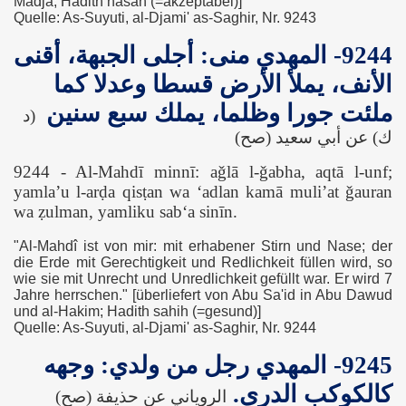
Madja; Hadith hasan (=akzeptabel)]
Quelle: As-Suyuti, al-Djami' as-Saghir, Nr. 9243
9244- المهدي منى: أجلى الجبهة، أقنى
الأنف، يملأ الأرض قسطا وعدلا كما
ملئت جورا وظلما، يملك سبع سنين
(د
ك) عن أبي سعيد (صح)
9244 - Al-Mahdī minnī: aǧlā l-ǧabha, aqtā l-unf;
yamla’u l-arḍa qisṭan wa ‘adlan kamā muli’at ǧauran
wa ẓulman, yamliku sab‘a sinīn.
"Al-Mahdî ist von mir: mit erhabener Stirn und Nase; der
die Erde mit Gerechtigkeit und Redlichkeit füllen wird, so
wie sie mit Unrecht und Unredlichkeit gefüllt war. Er wird 7
Jahre herrschen." [überliefert von Abu Sa'id in Abu Dawud
und al-Hakim; Hadith sahih (=gesund)]
Quelle: As-Suyuti, al-Djami' as-Saghir, Nr. 9244
9245- المهدي رجل من ولدي: وجهه
كالكوكب الدري.
الروياني عن حذيفة (صح)