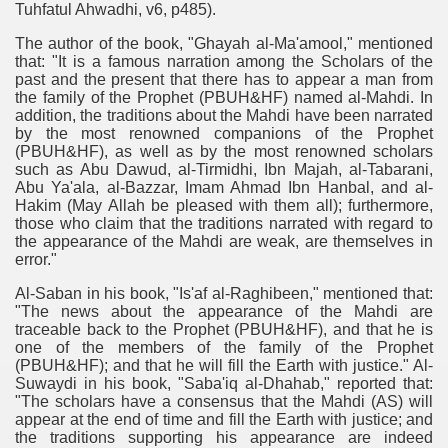
Tuhfatul Ahwadhi, v6, p485).
The author of the book, "Ghayah al-Ma'amool," mentioned
that: "It is a famous narration among the Scholars of the
past and the present that there has to appear a man from
the family of the Prophet (PBUH&HF) named al-Mahdi. In
addition, the traditions about the Mahdi have been narrated
by the most renowned companions of the Prophet
(PBUH&HF), as well as by the most renowned scholars
such as Abu Dawud, al-Tirmidhi, Ibn Majah, al-Tabarani,
Abu Ya'ala, al-Bazzar, Imam Ahmad Ibn Hanbal, and al-
Hakim (May Allah be pleased with them all); furthermore,
those who claim that the traditions narrated with regard to
the appearance of the Mahdi are weak, are themselves in
error."
Al-Saban in his book, "Is'af al-Raghibeen," mentioned that:
"The news about the appearance of the Mahdi are
traceable back to the Prophet (PBUH&HF), and that he is
one of the members of the family of the Prophet
(PBUH&HF); and that he will fill the Earth with justice." Al-
Suwaydi in his book, "Saba'iq al-Dhahab," reported that:
"The scholars have a consensus that the Mahdi (AS) will
appear at the end of time and fill the Earth with justice; and
the traditions supporting his appearance are indeed