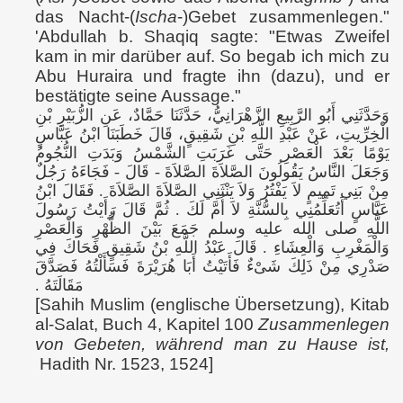
das Nacht-(
Ischa
-)Gebet zusammenlegen."
'Abdullah b. Shaqiq sagte: "Etwas Zweifel
kam in mir darüber auf. So begab ich mich zu
Abu Huraira und fragte ihn (dazu), und er
bestätigte seine Aussage."
وَحَدَّثَنِي أَبُو الرَّبِيعِ الزَّهْرَانِيُّ، حَدَّثَنَا حَمَّادٌ، عَنِ الزُّبَيْرِ بْنِ
الْخِرِّيتِ، عَنْ عَبْدِ اللَّهِ بْنِ شَقِيقٍ، قَالَ خَطَبَنَا ابْنُ عَبَّاسٍ
يَوْمًا بَعْدَ الْعَصْرِ حَتَّى غَرَبَتِ الشَّمْسُ وَبَدَتِ النُّجُومُ
وَجَعَلَ النَّاسُ يَقُولُونَ الصَّلاَةَ الصَّلاَةَ - قَالَ - فَجَاءَهُ رَجُلٌ
مِنْ بَنِي تَمِيمٍ لاَ يَفْتُرُ وَلاَ يَنْثَنِي الصَّلاَةَ الصَّلاَةَ ‏.‏ فَقَالَ ابْنُ
عَبَّاسٍ أَتُعَلِّمُنِي بِالسُّنَّةِ لاَ أُمَّ لَكَ ‏.‏ ثُمَّ قَالَ رَأَيْتُ رَسُولَ
اللَّهِ صلى الله عليه وسلم جَمَعَ بَيْنَ الظُّهْرِ وَالْعَصْرِ
وَالْمَغْرِبِ وَالْعِشَاءِ ‏.‏ قَالَ عَبْدُ اللَّهِ بْنُ شَقِيقٍ فَحَاكَ فِي
صَدْرِي مِنْ ذَلِكَ شَىْءٌ فَأَتَيْتُ أَبَا هُرَيْرَةَ فَسَأَلْتُهُ فَصَدَّقَ
مَقَالَتَهُ ‏.‏
[Sahih Muslim (englische Übersetzung), Kitab
al-Salat, Buch 4, Kapitel 100
Zusammenlegen
von Gebeten, während man zu Hause ist,
Hadith Nr. 1523, 1524]