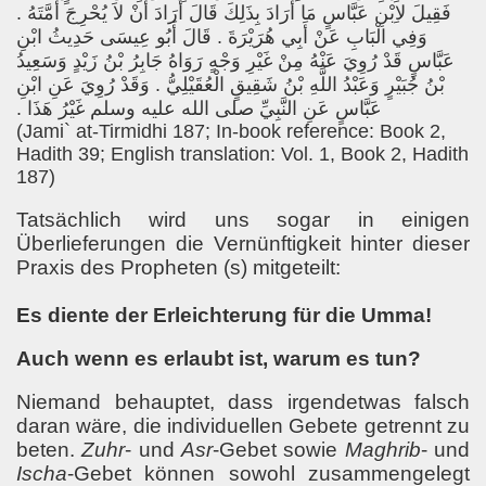
فَقِيلَ لاِبْنِ عَبَّاسٍ مَا أَرَادَ بِذَلِكَ قَالَ أَرَادَ أَنْ لاَ يُحْرِجَ أُمَّتَهُ ‏.‏
وَفِي الْبَابِ عَنْ أَبِي هُرَيْرَةَ ‏.‏ قَالَ أَبُو عِيسَى حَدِيثُ ابْنِ
عَبَّاسٍ قَدْ رُوِيَ عَنْهُ مِنْ غَيْرِ وَجْهٍ رَوَاهُ جَابِرُ بْنُ زَيْدٍ وَسَعِيدُ
بْنُ جُبَيْرٍ وَعَبْدُ اللَّهِ بْنُ شَقِيقٍ الْعُقَيْلِيُّ ‏.‏ وَقَدْ رُوِيَ عَنِ ابْنِ
عَبَّاسٍ عَنِ النَّبِيِّ صلى الله عليه وسلم غَيْرُ هَذَا ‏.‏
(Jami` at-Tirmidhi 187; In-book reference: Book 2,
Hadith 39; English translation: Vol. 1, Book 2, Hadith
187)
Tatsächlich wird uns sogar in einigen
Überlieferungen die Vernünftigkeit hinter dieser
Praxis des Propheten (s) mitgeteilt:
Es diente der Erleichterung für die Umma!
Auch wenn es erlaubt ist, warum es tun?
Niemand behauptet, dass irgendetwas falsch
daran wäre, die individuellen Gebete getrennt zu
beten.
Zuhr
- und
Asr
-Gebet sowie
Maghrib
- und
Ischa
-Gebet können sowohl zusammengelegt