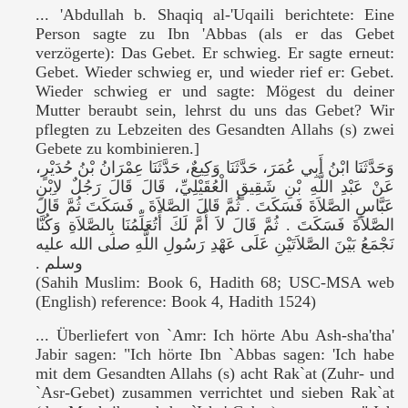
... 'Abdullah b. Shaqiq al-'Uqaili berichtete: Eine
Person sagte zu Ibn 'Abbas (als er das Gebet
verzögerte): Das Gebet. Er schwieg. Er sagte erneut:
Gebet. Wieder schwieg er, und wieder rief er: Gebet.
Wieder schwieg er und sagte: Mögest du deiner
Mutter beraubt sein, lehrst du uns das Gebet?
Wir
pflegten zu Lebzeiten des Gesandten Allahs (
s
) zwei
Gebete zu kombinieren.]
وَحَدَّثَنَا ابْنُ أَبِي عُمَرَ، حَدَّثَنَا وَكِيعٌ، حَدَّثَنَا عِمْرَانُ بْنُ حُدَيْرٍ،
عَنْ عَبْدِ اللَّهِ بْنِ شَقِيقٍ الْعُقَيْلِيِّ، قَالَ قَالَ رَجُلٌ لاِبْنِ
عَبَّاسٍ الصَّلاَةَ فَسَكَتَ ‏.‏ ثُمَّ قَالَ الصَّلاَةَ ‏.‏ فَسَكَتَ ثُمَّ قَالَ
الصَّلاَةَ فَسَكَتَ ‏.‏ ثُمَّ قَالَ لاَ أُمَّ لَكَ أَتُعَلِّمُنَا بِالصَّلاَةِ وَكُنَّا
نَجْمَعُ بَيْنَ الصَّلاَتَيْنِ عَلَى عَهْدِ رَسُولِ اللَّهِ صلى الله عليه
وسلم ‏.‏
(Sahih Muslim: Book 6, Hadith 68; USC-MSA web
(English) reference: Book 4, Hadith 1524)
... Überliefert von `Amr: Ich hörte Abu Ash-sha'tha'
Jabir sagen: "Ich hörte Ibn `Abbas sagen: 'Ich habe
mit dem Gesandten Allahs (
s
) acht Rak`at (Zuhr- und
`Asr-Gebet) zusammen verrichtet und sieben Rak`at