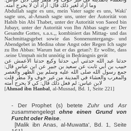
.
وما أراد لغير ذلك قال: أراد أن لا يحرج أمته
Abdullah sagte es uns, mein Vater sagte es uns, Waki'
sagte uns, al-Amash sagte uns, unter der Autorität von
Habib bin Abi Thabet, unter der Autorität von Saeed bin
Jubayr, unter der Autorität von Ibn Abbas sagte er: Der
Gesandte Gottes,
s.a.s.
,, kombiniert das Mittag- und das
Nachmittagsgebet sowie das Sonnenuntergangs- und
Abendgebet in Medina ohne Angst oder Regen Ich sagte
zu Ibn Abbas: Warum hat er das getan?:
Er wollte, dass
seine Ummah nicht unnötig in Bedrängnis gerät.
حدثنا عبد الله حدثني أبي حدثنا وكيع حدثنا الأعمش عن
حبيب بن أبي ثابت عن سعيد بن جبير عن ابن عباس قال:
جمع رسول الله صلى الله عليه وسلم بين الظهر والعصر
والمغرب والعشاء في المدينة من غير خوف ولا مطر قلت
لابن عباس: لم فعل ذلك قال: كي لا يحرج أمته
Ahmad ibn Hanbal
, al-Musnad, Bd. 1, Seite 221]
[
- Der Prophet (s) betete
Zuhr
und
Asr
zusammengelegt
ohne einen Grund von
Furcht oder Reise
.
[Malik ibn Anas, al-Muwatta', Bd. 1, Seite