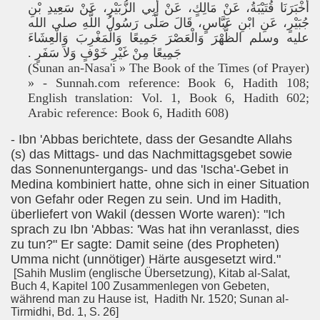
أَخْبَرَنَا قُتَيْبَةُ، عَنْ مَالِكٍ، عَنْ أَبِي الزُّبَيْرِ، عَنْ سَعِيدِ بْنِ
جُبَيْرٍ، عَنِ ابْنِ عَبَّاسٍ، قَالَ صَلَّى رَسُولُ اللَّهِ صلى الله
عليه وسلم الظُّهْرَ وَالْعَصْرَ جَمِيعًا وَالْمَغْرِبَ وَالْعِشَاءَ
جَمِيعًا مِنْ غَيْرِ خَوْفٍ وَلاَ سَفَرٍ ‏.‏
(Sunan an-Nasa'i » The Book of the Times (of Prayer)
» - Sunnah.com reference: Book 6, Hadith 108;
English translation: Vol. 1, Book 6, Hadith 602;
Arabic reference: Book 6, Hadith 608)
- Ibn 'Abbas berichtete, dass der Gesandte Allahs
(s) das Mittags- und das Nachmittagsgebet sowie
das Sonnenuntergangs- und das 'Ischa'-Gebet in
Medina kombiniert hatte, ohne sich in einer Situation
von Gefahr oder Regen zu sein. Und im Hadith,
überliefert von Wakil (dessen Worte waren): "Ich
sprach zu Ibn 'Abbas: 'Was hat ihn veranlasst, dies
zu tun?" Er sagte: Damit seine (des Propheten)
Umma nicht (unnötiger) Härte ausgesetzt wird."
[Sahih Muslim (englische Übersetzung), Kitab al-Salat,
Buch 4, Kapitel 100 Zusammenlegen von Gebeten,
während man zu Hause ist, Hadith Nr. 1520; Sunan al-
Tirmidhi, Bd. 1, S. 26]