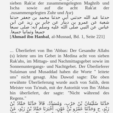
sieben Rak'at der zusammengelegten Maghrib und
Ischa sowie auf die acht Rak'at der
zusammengelegten Zuhr und Asr).
حدثنا عبد الله حدثني أبي حدثنا محمد بن جعفر حدثنا
شعبة عن عمرو بن دينار عن جابر بن زيد عن ابن
عباس عن النبي صلى الله عليه وسلم أنه: صلى سبعا
.
جميعا وثمانيا جميعا
Ahmad ibn Hanbal
, al-Musnad, Bd. 1, Seite 221]
[
... Überliefert von Ibn 'Abbas: Der Gesandte Allahs
(
s
) leitete uns im Gebet in Medina acht von sieben
Rak'ahs, im Mittags- und Nachmittagsgebet sowie im
Sonnenuntergangs- und Nachtgebet.
Der Überlieferer
Sulaiman und Musaddad haben die Worte " leitete
uns" nicht gesagt.
Abu Dawud sagte: Die oben
erwähnte Überlieferung wurde auch von Salih, dem
Meister von Tu'mah, mit der Autorität von Ibn 'Abbas
hin überliefert, der sagte: "Nicht während des
Regens."
حَدَّثَنَا سُلَيْمَانُ بْنُ حَرْبٍ، وَمُسَدَّدٌ، قَالاَ حَدَّثَنَا حَمَّادُ بْنُ
زَيْدٍ، ح وَحَدَّثَنَا عَمْرُو بْنُ عَوْنٍ، أَخْبَرَنَا حَمَّادُ بْنُ زَيْدٍ، عَنْ