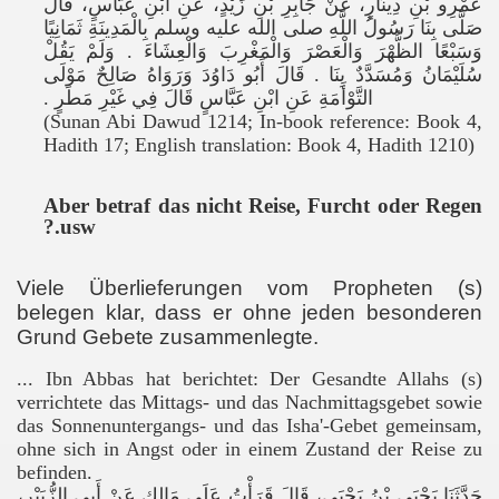
عَمْرِو بْنِ دِينَارٍ، عَنْ جَابِرِ بْنِ زَيْدٍ، عَنِ ابْنِ عَبَّاسٍ، قَالَ
صَلَّى بِنَا رَسُولُ اللَّهِ صلى الله عليه وسلم بِالْمَدِينَةِ ثَمَانِيًا
وَسَبْعًا الظُّهْرَ وَالْعَصْرَ وَالْمَغْرِبَ وَالْعِشَاءَ ‏.‏ وَلَمْ يَقُلْ
سُلَيْمَانُ وَمُسَدَّدٌ بِنَا ‏.‏ قَالَ أَبُو دَاوُدَ وَرَوَاهُ صَالِحٌ مَوْلَى
التَّوْأَمَةِ عَنِ ابْنِ عَبَّاسٍ قَالَ فِي غَيْرِ مَطَرٍ ‏.‏
(Sunan Abi Dawud 1214; In-book reference: Book 4,
Hadith 17; English translation: Book 4, Hadith 1210)
Aber betraf das nicht Reise, Furcht oder Regen
usw.?
Viele Überlieferungen vom Propheten (s)
belegen klar, dass er ohne jeden besonderen
Grund Gebete zusammenlegte.
... Ibn Abbas hat berichtet: Der Gesandte Allahs (
s
)
verrichtete das Mittags- und das Nachmittagsgebet sowie
das Sonnenuntergangs- und das Isha'-Gebet gemeinsam,
ohne sich in Angst oder in einem Zustand der Reise zu
befinden.
حَدَّثَنَا يَحْيَى بْنُ يَحْيَى، قَالَ قَرَأْتُ عَلَى مَالِكٍ عَنْ أَبِي الزُّبَيْرِ،