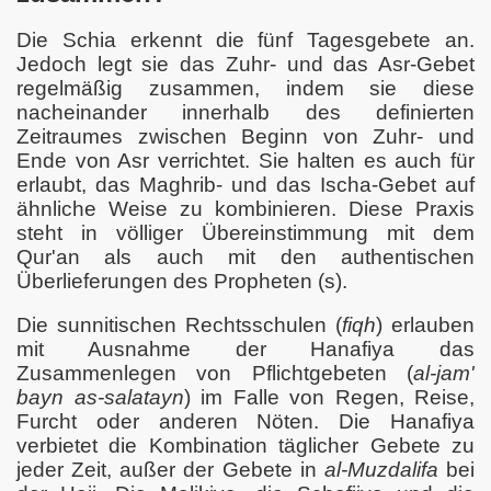
Die Schia erkennt die fünf Tagesgebete an.
Jedoch legt sie das Zuhr- und das Asr-Gebet
regelmäßig zusammen, indem sie diese
nacheinander innerhalb des definierten
Zeitraumes zwischen Beginn von Zuhr- und
cht
Ende von Asr verrichtet. Sie halten es auch für
erlaubt, das Maghrib- und das Ischa-Gebet auf
cht
ähnliche Weise zu kombinieren. Diese Praxis
steht in völliger Übereinstimmung mit dem
Qur'an als auch mit den authentischen
Überlieferungen des Propheten (s).
Die sunnitischen Rechtsschulen (
fiqh
) erlauben
mit Ausnahme der Hanafiya das
Zusammenlegen von Pflichtgebeten (
al-jam'
bayn as-salatayn
) im Falle von Regen, Reise,
Furcht oder anderen Nöten. Die Hanafiya
verbietet die Kombination täglicher Gebete zu
ophetentum
jeder Zeit, außer der Gebete in
al-Muzdalifa
bei