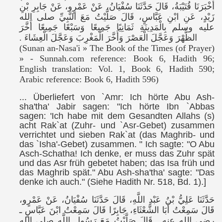
أَخْبَرَنَا قُتَيْبَةُ، قَالَ حَدَّثَنَا سُفْيَانُ، عَنْ عَمْرٍو، عَنْ جَابِرِ بْنِ
زَيْدٍ، عَنِ ابْنِ عَبَّاسٍ، قَالَ صَلَّيْتُ مَعَ النَّبِيِّ صلى الله
عليه وسلم بِالْمَدِينَةِ ثَمَانِيًا جَمِيعًا وَسَبْعًا جَمِيعًا أَخَّرَ
الظُّهْرَ وَعَجَّلَ الْعَصْرَ وَأَخَّرَ الْمَغْرِبَ وَعَجَّلَ الْعِشَاءَ ‏.‏
(Sunan an-Nasa'i » The Book of the Times (of Prayer)
» - Sunnah.com reference: Book 6, Hadith 96;
English translation: Vol. 1, Book 6, Hadith 590;
Arabic reference: Book 6, Hadith 596)
... Überliefert von `Amr: Ich hörte Abu Ash-
sha'tha' Jabir sagen: "Ich hörte Ibn `Abbas
sagen: 'Ich habe mit dem Gesandten Allahs (s
)
acht Rak`at (Zuhr- und `Asr-Gebet) zusammen
verrichtet und sieben Rak`at (das Maghrib- und
das `Isha'-Gebet) zusammen.
" Ich sagte: "O Abu
Asch-Schatha! Ich denke, er muss das Zuhr spät
und das Asr früh gebetet haben; das Isa früh und
das Maghrib spät." Abu Ash-sha'tha' sagte: "Das
denke ich auch." (Siehe Hadith Nr. 518, Bd. 1).]
حَدَّثَنَا عَلِيُّ بْنُ عَبْدِ اللَّهِ، قَالَ حَدَّثَنَا سُفْيَانُ، عَنْ عَمْرٍو،
قَالَ سَمِعْتُ أَبَا الشَّعْثَاءِ، جَابِرًا قَالَ سَمِعْتُ ابْنَ عَبَّاسٍ ـ
رضى الله عنه ـ قَالَ صَلَّيْتُ مَعَ رَسُولِ اللَّهِ صلى الله