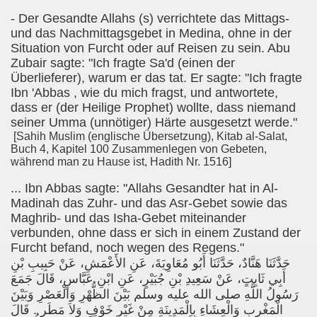
- Der Gesandte Allahs (s) verrichtete das Mittags-
und das Nachmittagsgebet in Medina, ohne in der
Situation von Furcht oder auf Reisen zu sein. Abu
Zubair sagte: "Ich fragte Sa'd (einen der
Überlieferer), warum er das tat. Er sagte: "Ich fragte
Ibn 'Abbas , wie du mich fragst, und antwortete,
dass er (der Heilige Prophet) wollte, dass niemand
seiner Umma (unnötiger) Härte ausgesetzt werde."
[Sahih Muslim (englische Übersetzung), Kitab al-Salat,
Buch 4, Kapitel 100 Zusammenlegen von Gebeten,
während man zu Hause ist, Hadith Nr. 1516]
... Ibn Abbas sagte: "Allahs Gesandter hat in Al-
Madinah das Zuhr- und das Asr-Gebet sowie das
Maghrib- und das Isha-Gebet miteinander
verbunden, ohne dass er sich in einem Zustand der
Furcht befand, noch wegen des Regens."
حَدَّثَنَا هَنَّادٌ، حَدَّثَنَا أَبُو مُعَاوِيَةَ، عَنِ الأَعْمَشِ، عَنْ حَبِيبِ بْنِ
أَبِي ثَابِتٍ، عَنْ سَعِيدِ بْنِ جُبَيْرٍ، عَنِ ابْنِ عَبَّاسٍ، قَالَ جَمَعَ
رَسُولُ اللَّهِ صلى الله عليه وسلم بَيْنَ الظُّهْرِ وَالْعَصْرِ وَبَيْنَ
الْمَغْرِبِ وَالْعِشَاءِ بِالْمَدِينَةِ مِنْ غَيْرِ خَوْفٍ وَلاَ مَطَرٍ ‏.‏ قَالَ