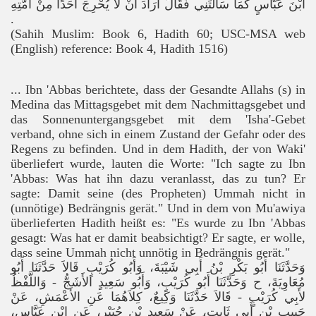
ابْنَ عَبَّاسٍ كَمَا سَأَلْتَنِي فَقَالَ أَرَادَ أَنْ لاَ يُحْرِجَ أَحَدًا مِنْ أُمَّتِهِ
‏.‏
(Sahih Muslim: Book 6, Hadith 60; USC-MSA web
(English) reference: Book 4, Hadith 1516)
... Ibn 'Abbas berichtete, dass der Gesandte Allahs (
s
) in
Medina das Mittagsgebet mit dem Nachmittagsgebet und
das Sonnenuntergangsgebet mit dem 'Isha'-Gebet
verband, ohne sich in einem Zustand der Gefahr oder des
Regens zu befinden.
Und in dem Hadith, der von Waki'
überliefert wurde, lauten die Worte: "Ich sagte zu Ibn
'Abbas: Was hat ihn dazu veranlasst, das zu tun? Er
sagte: Damit seine (des Propheten) Ummah nicht in
(unnötige) Bedrängnis gerät." Und in dem von Mu'awiya
überlieferten Hadith heißt es: "Es wurde zu Ibn 'Abbas
gesagt: Was hat er damit beabsichtigt? Er sagte, er wolle,
dass seine Ummah nicht unnötig in Bedrängnis gerät."
وَحَدَّثَنَا أَبُو بَكْرِ بْنُ أَبِي شَيْبَةَ، وَأَبُو كُرَيْبٍ قَالاَ حَدَّثَنَا أَبُو
مُعَاوِيَةَ، ح وَحَدَّثَنَا أَبُو كُرَيْبٍ، وَأَبُو سَعِيدٍ الأَشَجُّ - وَاللَّفْظُ
لأَبِي كُرَيْبٍ - قَالاَ حَدَّثَنَا وَكِيعٌ، كِلاَهُمَا عَنِ الأَعْمَشِ، عَنْ
حَبِيبِ بْنِ أَبِي ثَابِتٍ، عَنْ سَعِيدِ بْنِ جُبَيْرٍ، عَنِ ابْنِ عَبَّاسٍ،