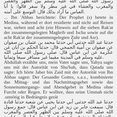
رسول الله صلى الله عليه وسلم بين الظهر والعصر
والمغرب والعشاء في غير مطر ولا سفر قالوا: يا أبا
العباس ما أراد بذلك قال: التوسع على أمته
.
...
Ibn 'Abbas berichtete: Der Prophet (s) betete in
Medina, während er dort residierte und nicht auf Reisen
war, sieben und acht (ein Hinweis auf die sieben Rak'at
der zusammengelegten Maghrib und Ischa sowie auf die
acht Rak'at der zusammengelegten Zuhr und Asr).
حدثنا عبد الله حدثني أبي حدثنا محمد بن عثمان بن صفوان
عن صفوان بن أمية الجمحي قال: حدثنا الحكم بن أبان عن
عكرمة عن ابن عباس قال: صلى رسول الله صلى الله
عليه وسلم في المدينة مقيما غير مسافر سبعا وثمانيا
.
Abdullah erzählte uns, mein Vater sagte uns, Yahya sagte
uns mit der Autorität von Shu'bah, dass Qatada uns
sagte: Ich hörte Jaber bin Zaid mit der Autorität von Ibn
Abbas sagen: Der Gesandte Gottes,
s.a.s.
, kombinierte
das Mittag- und das Nachmittagsgebet sowie das
Sonnenuntergangs- und Abendgebet in Medina ohne
Furcht oder Regen.
Er wolltee, dass seine Ummah nicht
unnötig in Bedrängnis gerät.
حدثنا عبد الله حدثني أبي حدثنا يحيى عن شعبة حدثنا قتادة
قال: سمعت جابر بن زيد عن ابن عباس قال: جمع رسول
الله صلى الله عليه وسلم بين الظهر والعصر والمغرب
والعشاء بالمدينة في غير خوف ولا مطر قيل لابن عباس: