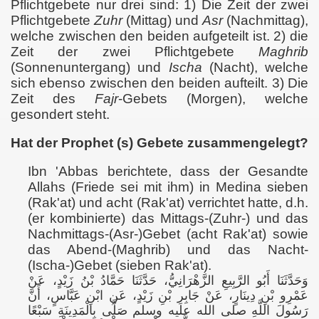
Pflichtgebete nur drei sind: 1) Die Zeit der zwei
Pflichtgebete
Zuhr
(Mittag) und
Asr
(Nachmittag),
welche zwischen den beiden aufgeteilt ist. 2) die
Zeit der zwei Pflichtgebete
Maghrib
(Sonnenuntergang) und
Ischa
(Nacht), welche
sich ebenso zwischen den beiden aufteilt. 3) Die
Zeit des
Fajr
-Gebets (Morgen), welche
gesondert steht.
Hat der Prophet (s) Gebete zusammengelegt?
Ibn 'Abbas berichtete, dass der Gesandte
Allahs (Friede sei mit ihm) in Medina sieben
(Rak'at) und acht (Rak'at) verrichtet hatte, d.h.
(er kombinierte) das Mittags-(Zuhr-) und das
Nachmittags-(Asr-)Gebet (acht Rak'at) sowie
das Abend-(Maghrib) und das Nacht-
(Ischa-)Gebet (sieben Rak'at).
وَحَدَّثَنَا أَبُو الرَّبِيعِ الزَّهْرَانِيُّ، حَدَّثَنَا حَمَّادُ بْنُ زَيْدٍ، عَنْ
عَمْرِو بْنِ دِينَارٍ، عَنْ جَابِرِ بْنِ زَيْدٍ، عَنِ ابْنِ عَبَّاسٍ، أَنَّ
رَسُولَ اللَّهِ صلى الله عليه وسلم صَلَّى بِالْمَدِينَةِ سَبْعًا