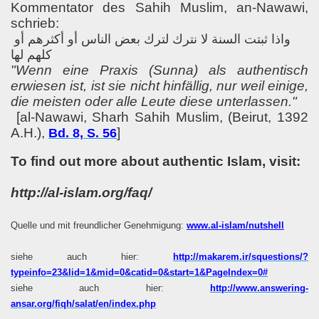
Kommentator des Sahih Muslim, an-Nawawi,
schrieb:
واذا ثبتت السنة لا نترك لترك بعض الناس أو أكثرهم أو
كلهم لها
"Wenn eine Praxis (Sunna) als authentisch
erwiesen ist, ist sie nicht hinfällig, nur weil einige,
die meisten oder alle Leute diese unterlassen."
[al-Nawawi, Sharh Sahih Muslim, (Beirut, 1392
A.H.),
]
Bd. 8, S. 56
To find out more about authentic Islam, visit:
http://al-islam.org/faq/
Quelle und mit freundlicher Genehmigung:
www.al-islam/nutshell
siehe auch hier:
http://makarem.ir/squestions/?
typeinfo=23&lid=1&mid=0&catid=0&start=1&PageIndex=0#
siehe auch hier:
http://www.answering-
ansar.org/fiqh/salat/en/index.php