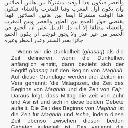
والعصر فيكون هذا الوقت مشتركا بين هاتين الصلاتين
وأن يكون أول المغرب وقتا للمغرب والعشاء فيكون
an etwas anders?
هذا الوقت مشتركا أيضا بين هاتين الصلاتين فهذا
يقتضي جواز الجمع بين الظهر والعصر وبين المغرب
والعشاء مطلقا إلا أنه دل الدليل على أن الجمع في
الحضر من غير عذر ولا يجوز فوجب أن يكون الجمع
Gebete und Lobpreisungen
جائزا بعذر السفر وعذر المطر وغيره
- "Wenn wir die Dunkelheit (
ghasaq
) als die
Zeit definieren, wenn die Dunkelheit
anfänglich eintritt, dann bezieht sich der
Begriff
ghasaq
auf den Beginn von
Maghrib
.
Auf dieser Grundlage werden drei Zeiten im
Vers genannt: 'die Mittagszeit, die Zeit des
Beginns von
Maghrib
und die Zeit von
Fajr
.'
Daraus folgt, dass Mittag die Zeit von Zuhr
und Asr ist und sich in diese beiden Gebete
as)
aufteilt. Die Zeit des Beginns von
Maghrib
ist
die Zeit für
Maghrib
und
Ischa
, indem diese
Zeit ebenso zwischen diesen beiden
Gebeten aufgeteilt ist. Das verlangt die