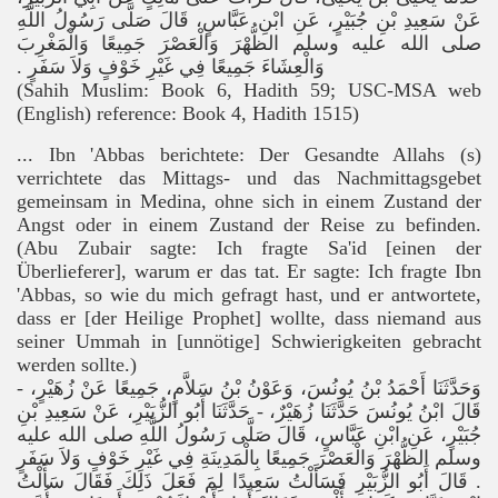
عَنْ سَعِيدِ بْنِ جُبَيْرٍ، عَنِ ابْنِ عَبَّاسٍ، قَالَ صَلَّى رَسُولُ اللَّهِ
صلى الله عليه وسلم الظُّهْرَ وَالْعَصْرَ جَمِيعًا وَالْمَغْرِبَ
وَالْعِشَاءَ جَمِيعًا فِي غَيْرِ خَوْفٍ وَلاَ سَفَرٍ ‏.‏
(Sahih Muslim: Book 6, Hadith 59; USC-MSA web
(English) reference: Book 4, Hadith 1515)
... Ibn 'Abbas berichtete: Der Gesandte Allahs (
s
)
verrichtete das Mittags- und das Nachmittagsgebet
gemeinsam in Medina, ohne sich in einem Zustand der
Angst oder in einem Zustand der Reise zu befinden.
(Abu Zubair sagte: Ich fragte Sa'id [einen der
Überlieferer], warum er das tat. Er sagte: Ich fragte Ibn
'Abbas, so wie du mich gefragt hast, und er antwortete,
dass er [der Heilige Prophet] wollte, dass niemand aus
seiner Ummah in [unnötige] Schwierigkeiten gebracht
werden sollte.)
وَحَدَّثَنَا أَحْمَدُ بْنُ يُونُسَ، وَعَوْنُ بْنُ سَلاَّمٍ، جَمِيعًا عَنْ زُهَيْرٍ، -
قَالَ ابْنُ يُونُسَ حَدَّثَنَا زُهَيْرٌ، - حَدَّثَنَا أَبُو الزُّبَيْرِ، عَنْ سَعِيدِ بْنِ
جُبَيْرٍ، عَنِ ابْنِ عَبَّاسٍ، قَالَ صَلَّى رَسُولُ اللَّهِ صلى الله عليه
وسلم الظُّهْرَ وَالْعَصْرَ جَمِيعًا بِالْمَدِينَةِ فِي غَيْرِ خَوْفٍ وَلاَ سَفَرٍ
‏.‏ قَالَ أَبُو الزُّبَيْرِ فَسَأَلْتُ سَعِيدًا لِمَ فَعَلَ ذَلِكَ فَقَالَ سَأَلْتُ