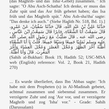
(das Maghrib- und das `Isha'-Gebet) zusammen.
" Ich
sagte: "O Abu Asch-Schatha! Ich denke, er muss das
Zuhr spät und das Asr früh gebetet haben; das Isa
früh und das Maghrib spät." Abu Ash-sha'tha' sagte:
"Das denke ich auch." (Siehe Hadith Nr. 518, Bd. 1).]
حَدَّثَنَا عَلِيُّ بْنُ عَبْدِ اللَّهِ، قَالَ حَدَّثَنَا سُفْيَانُ، عَنْ عَمْرٍو،
قَالَ سَمِعْتُ أَبَا الشَّعْثَاءِ، جَابِرًا قَالَ سَمِعْتُ ابْنَ عَبَّاسٍ ـ
رضى الله عنه ـ قَالَ صَلَّيْتُ مَعَ رَسُولِ اللَّهِ صلى الله
عليه وسلم ثَمَانِيًا جَمِيعًا وَسَبْعًا جَمِيعًا‏.‏ قُلْتُ يَا أَبَا الشَّعْثَاءِ
أَظُنُّهُ أَخَّرَ الظُّهْرَ وَعَجَّلَ الْعَصْرَ وَعَجَّلَ الْعِشَاءَ وَأَخَّرَ
الْمَغْرِبَ‏.‏ قَالَ وَأَنَا أَظُنُّهُ‏.‏
(Sahih al-Bukhari: Book 19, Hadith 52; USC-MSA
web (English) reference: Vol. 2, Book 21, Hadith
270)
... Es wurde überliefert, dass Ibn 'Abbas sagte: "Ich
habe mit dem Propheten (
s
) in Al-Madinah gebetet,
achtmal zusammen und siebenmal zusammen.
Er
verzögerte Zuhr und zog 'Asr vor, und er verzögerte
Maghrib und zog 'Isha' vor." -
Grade: Sahih
(Darussalam)