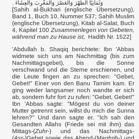
وَثَمَانِيًا الظُّهْرَ وَالْعَصْرَ وَالْمَغْرِبَ وَالْعِشَاءَ ‏.‏
[Sahih al-Bukhari (englische Übersetzung),
Band 1, Buch 10, Nummer 537; Sahih Muslim
(englische Übersetzung), Kitab al-Salat, Buch
4, Kapitel 100
Zusammenlegen von Gebeten,
während man zu Hause ist,
Hadith Nr. 1522]
'Abdullah b. Shaqiq berichtete: Ibn 'Abbas
widmete sich uns am Nachmittag (bis zum
Nachmittagsgebet), bis die Sonne
verschwand und die Sterne erschienen, und
die Leute fingen an zu sprechen: "Gebet,
Gebet!" Einer von den Banu Tamim kam. Er
ging weder langsamer noch wandte er sich
ab, sondern fuhr fort zu rufen: "Gebet, Gebet!"
Ibn 'Abbas sagte: "Mögest du von deiner
Mutter getrennt sein, willst du mich die Sunna
lehren?" Und dann sagte er. "Ich sah den
Gesandten Allahs (Friede sei mit ihm) das
Mittags-(
Zuhr
-) und das Nachmittags-
(
Asr
-)Gebet sowie das Abend-(
Maghrib
-) und