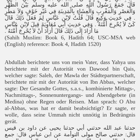
قَالَ جَمَعَ رَسُولُ اللَّهِ صلى الله عليه وسلم بَيْنَ الظُّهْرِ
وَالْعَصْرِ وَالْمَغْرِبِ وَالْعِشَاءِ بِالْمَدِينَةِ فِي غَيْرِ خَوْفٍ وَلاَ مَطَرٍ
‏.‏ فِي حَدِيثِ وَكِيعٍ قَالَ قُلْتُ لاِبْنِ عَبَّاسٍ لِمَ فَعَلَ ذَلِكَ قَالَ
كَىْ لاَ يُحْرِجَ أُمَّتَهُ ‏.‏ وَفِي حَدِيثِ أَبِي مُعَاوِيَةَ قِيلَ لاِبْنِ عَبَّاسٍ
مَا أَرَادَ إِلَى ذَلِكَ قَالَ أَرَادَ أَنْ لاَ يُحْرِجَ أُمَّتَهُ ‏.‏
(Sahih Muslim: Book 6, Hadith 64; USC-MSA web
(English) reference: Book 4, Hadith 1520)
Abdullah berichtete uns von mein Vater, dass Yahya uns
berichtete mit der Autorität von Dawood bin Qais,
welcher sagte: Saleh, der Mawla der Städtepartnerschaft,
berichtete mir mit der Autorität von Ibn Abbas, welcher
sagte: Der Gesandte Gottes, s.a.s., kombinierte Mittags-,
Nachmittags-, Sonnenuntergangs- und Abendgebete (in
Medina) ohne Regen oder Reisen. Man sprach: O Abu
al-Abbas, was hat er damit beabsichtigt? Er sagte, er
wolle, dass seine Ummah nicht unnötig in Bedrängnis
gerät.
حدثنا عبد الله حدثني أبي حدثنا يحيى عن داود بن قيس
قال: حدثني صالح مولى التوأمة عن ابن عباس قال: جمع