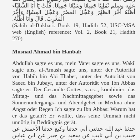
عليه وسلم ثَمَانِيًا جَمِيعًا وَسَبْعًا جَمِيعًا‏.‏ قُلْتُ يَا أَبَا الشَّعْثَاءِ
أَظُنُّهُ أَخَّرَ الظُّهْرَ وَعَجَّلَ الْعَصْرَ وَعَجَّلَ الْعِشَاءَ وَأَخَّرَ
الْمَغْرِبَ‏.‏ قَالَ وَأَنَا أَظُنُّهُ‏.‏
(Sahih al-Bukhari: Book 19, Hadith 52; USC-MSA
web (English) reference: Vol. 2, Book 21, Hadith
270)
Musnad Ahmad bin Hanbal:
Abdullah sagte es uns, mein Vater sagte es uns, Waki'
sagte uns, al-Amash sagte uns, unter der Autorität
von Habib bin Abi Thabet, unter der Autorität von
Saeed bin Jubayr, unter der Autorität von Ibn Abbas
sagte er: Der Gesandte Gottes,
s.a.s.
,, kombiniert das
Mittag- und das Nachmittagsgebet sowie das
Sonnenuntergangs- und Abendgebet in Medina ohne
Angst oder Regen Ich sagte zu Ibn Abbas: Warum hat
er das getan?:
Er wollte, dass seine Ummah nicht
unnötig in Bedrängnis gerät.
حدثنا عبد الله حدثني أبي حدثنا وكيع حدثنا الأعمش عن
حبيب بن أبي ثابت عن سعيد بن جبير عن ابن عباس