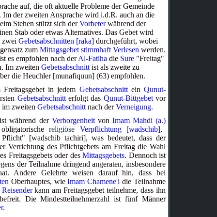
prache auf, die oft aktuelle Probleme der Gemeinde
. Im der zweiten Ansprache wird i.d.R. auch an die
eim Stehen stützt sich der
Vorbeter
während der
inen Stab oder etwas Alternatives. Das Gebet wird
t zwei
Gebetsabschnitten [raka]
durchgeführt, wobei
egensatz zum
Mittagsgebet
stimmhaft Verlesen
werden.
ist es empfohlen nach der
Al-Fatiha
die
Sure
"Freitag"
n. Im zweiten
Gebetsabschnitt
ist als zweite zu
über die Heuchler [munafiquun] (63) empfohlen.
m Freitagsgebet in jedem
Gebetsabschnitt
ein
Qunut-
ersten
Gebetsabschnitt
erfolgt das
Qunut-Bittgebet
vor
 im zweiten
Gebetsabschnitt
nach der
Verneigung
.
ist während der
Verborgenheit
von
Imam Mahdi (a.)
 obligatorische
religiöse
Verpflichtung [wadschib]
,
 Pflicht" [wadschib tachiri], was bedeutet, dass der
er Verrichtung des Pflichtgebets am Freitag die Wahl
es Freitagsgebets oder des
Mittagsgebets
. Dennoch ist
gens der Teilnahme dringend angeraten, insbesondere
aat. Andere Gelehrte weisen darauf hin, dass bei
ten
Oberhauptes, wie
Imam Chamene'i
die Teilnahme
n
Reisender
kann am Freitagsgebet teilnehme, dass ihn
efreit. Die Mindestteilnehmerzahl ist fünf Männer
r
.