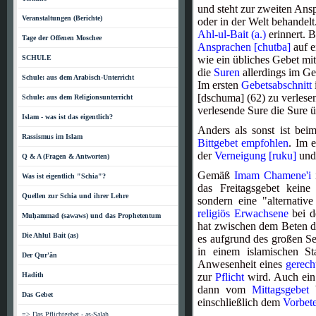
und steht zur zweiten Ans
Veranstaltungen (Berichte)
oder in der Welt behandelt
Ahl-ul-Bait (a.)
erinnert. B
Tage der Offenen Moschee
Ansprachen [chutba]
auf e
SCHULE
wie ein übliches Gebet mi
die
Suren
allerdings im G
Schule: aus dem Arabisch-Unterricht
Im ersten
Gebetsabschnitt
[dschuma] (62) zu verlese
Schule: aus dem Religionsunterricht
verlesende Sure die Sure 
Islam - was ist das eigentlich?
Anders als sonst ist bei
Rassismus im Islam
Bittgebet
empfohlen
. Im 
der
Verneigung [ruku]
und
Q & A (Fragen & Antworten)
Gemäß
Imam Chamene'i
Was ist eigentlich "Schia"?
das Freitagsgebet keine
Quellen zur Schia und ihrer Lehre
sondern eine "alternative
religiös Erwachsene
bei d
Muḥammad (sawaws) und das Prophetentum
hat zwischen dem Beten d
Die Ahlul Bait (as)
es aufgrund des großen Se
in einem islamischen St
Der Qur'ân
Anwesenheit eines
gerech
Hadith
zur
Pflicht
wird. Auch ei
dann vom
Mittagsgebet
b
Das Gebet
einschließlich dem
Vorbete
=> Das Pflichtgebet - as-Salah