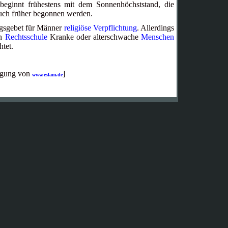
 beginnt frühestens mit dem Sonnenhöchststand, die
uch früher begonnen werden.
tagsgebet für Männer
religiöse Verpflichtung
. Allerdings
en
Rechtsschule
Kranke oder alterschwache
Menschen
htet.
igung von
]
www.eslam.de