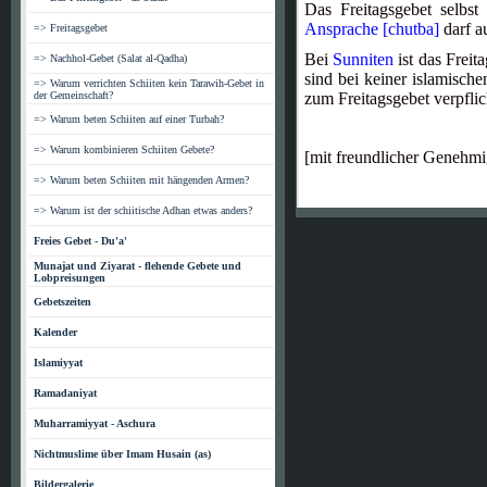
Das Freitagsgebet selbst
Ansprache [chutba]
darf a
=> Freitagsgebet
Bei
Sunniten
ist das Frei
=> Nachhol-Gebet (Salat al-Qadha)
sind bei keiner islamisch
=> Warum verrichten Schiiten kein Tarawih-Gebet in
der Gemeinschaft?
zum Freitagsgebet verpflic
=> Warum beten Schiiten auf einer Turbah?
=> Warum kombinieren Schiiten Gebete?
[mit freundlicher Genehm
=> Warum beten Schiiten mit hängenden Armen?
=> Warum ist der schiitische Adhan etwas anders?
Freies Gebet - Du'a'
Munajat und Ziyarat - flehende Gebete und
Lobpreisungen
Gebetszeiten
Kalender
Islamiyyat
Ramadaniyat
Muharramiyyat - Aschura
Nichtmuslime über Imam Husain (as)
Bildergalerie