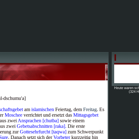
Heute waren sc
(324 Hi
ul-dschumu'a]
chaftsgebet
am
islamischen
Feiertag, dem
Freitag
. Es
der
Moschee
verrichtet und ersetzt das
Mittagsgebet
 aus zwei
Ansprachen [chutba]
sowie einem
us zwei
Gebetsabschnitten [raka]
.
Die erste
derung zur
Gottesehrfurcht [taqwa]
zum Schwerpunkt
Sure
. Danach setzt sich der
Vorbeter
kurzzeitig hin