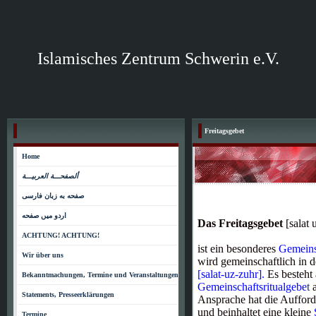
Islamisches Zentrum Schwerin e.V.
Freitagsgebet
Home
ألصفحـــة العربيـــة
صفحه به زبان فارسی
اردو میں صفحه
Das Freitagsgebet
[salat 
ACHTUNG! ACHTUNG!
ist ein besonderes
Gemeins
Wir über uns
wird gemeinschaftlich in 
[salat-uz-zuhr]
.
Es besteht
Bekanntmachungen, Termine und Veranstaltungen
Gemeinschaftsritualgebe
t
a
Statements, Presseerklärungen
Ansprache hat die Auffor
und beinhaltet eine kleine
Termine