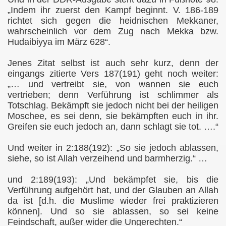
„Indem ihr zuerst den Kampf beginnt. V. 186-189
cht
richtet sich gegen die heidnischen Mekkaner,
wahrscheinlich vor dem Zug nach Mekka bzw.
cht
Hudaibiyya im März 628“.
Jenes Zitat selbst ist auch sehr kurz, denn der
eingangs zitierte Vers 187(191) geht noch weiter:
„… und vertreibt sie, von wannen sie euch
vertrieben; denn Verführung ist schlimmer als
Totschlag. Bekämpft sie jedoch nicht bei der heiligen
Moschee, es sei denn, sie bekämpften euch in ihr.
Greifen sie euch jedoch an, dann schlagt sie tot. ….“
Und weiter in 2:188(192): „So sie jedoch ablassen,
siehe, so ist Allah verzeihend und barmherzig.“ …
ophetentum
und 2:189(193): „Und bekämpfet sie, bis die
Verführung aufgehört hat, und der Glauben an Allah
da ist [d.h. die Muslime wieder frei praktizieren
können]. Und so sie ablassen, so sei keine
Feindschaft, außer wider die Ungerechten.“