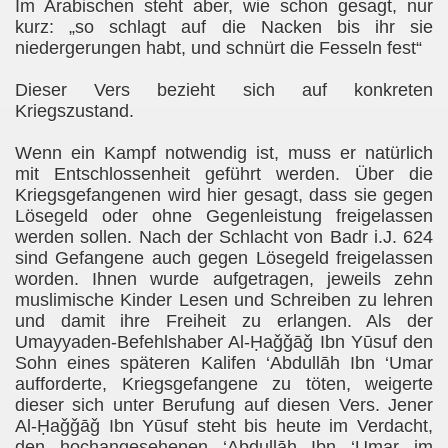
Im Arabischen steht aber, wie schon gesagt, nur
kurz: „so schlagt auf die Nacken bis ihr sie
niedergerungen habt, und schnürt die Fesseln fest“
Dieser Vers bezieht sich auf konkreten
Kriegszustand.
Wenn ein Kampf notwendig ist, muss er natürlich
mit Entschlossenheit geführt werden. Über die
Kriegsgefangenen wird hier gesagt, dass sie gegen
Lösegeld oder ohne Gegenleistung freigelassen
werden sollen. Nach der Schlacht von Badr i.J. 624
sind Gefangene auch gegen Lösegeld freigelassen
worden. Ihnen wurde aufgetragen, jeweils zehn
muslimische Kinder Lesen und Schreiben zu lehren
und damit ihre Freiheit zu erlangen. Als der
Umayyaden-Befehlshaber Al-Ḥaǧǧāǧ Ibn Yūsuf den
Sohn eines späteren Kalifen ‘Abdullāh Ibn ‘Umar
aufforderte, Kriegsgefangene zu töten, weigerte
dieser sich unter Berufung auf diesen Vers. Jener
Al-Ḥaǧǧāǧ Ibn Yūsuf steht bis heute im Verdacht,
den hochangesehenen ‘Abdullāh Ibn ‘Umar im