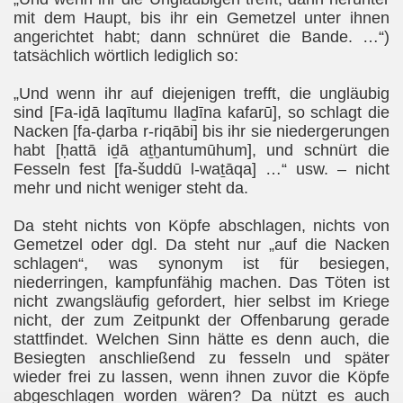
mit dem Haupt, bis ihr ein Gemetzel unter ihnen
angerichtet habt; dann schnüret die Bande. …“)
tatsächlich wörtlich lediglich so:
„Und wenn ihr auf diejenigen trefft, die ungläubig
sind [Fa-iḏā laqītumu llaḏīna kafarū], so schlagt die
Nacken [fa-ḍarba r-riqābi] bis ihr sie niedergerungen
habt [ḥattā iḏā aṯḫantumūhum], und schnürt die
Fesseln fest [fa-šuddū l-waṯāqa] …“ usw. – nicht
mehr und nicht weniger steht da.
Da steht nichts von Köpfe abschlagen, nichts von
Gemetzel oder dgl. Da steht nur „auf die Nacken
schlagen“, was synonym ist für besiegen,
niederringen, kampfunfähig machen. Das Töten ist
nicht zwangsläufig gefordert, hier selbst im Kriege
nicht, der zum Zeitpunkt der Offenbarung gerade
stattfindet. Welchen Sinn hätte es denn auch, die
Besiegten anschließend zu fesseln und später
wieder frei zu lassen, wenn ihnen zuvor die Köpfe
abgeschlagen worden wären? Da nützt es auch