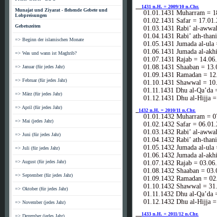
1431 n.H. = 2009/10 n.Chr.
Munajat und Ziyarat - flehende Gebete und
01.01.1431 Muharram = 18
Lobpreisungen
01.02.1431 Safar = 17.01.
Gebetszeiten
01.03.1431 Rabi’ al-awwal
01.04.1431 Rabi’ ath-thani
=> Beginn der islamischen Monate
01.05.1431 Jumada al-ula 
01.06.1431 Jumada al-akhi
=> Was und wann ist Maghrib?
01.07.1431 Rajab = 14.06
01.08.1431 Shaaban = 13.
=> Januar (für jedes Jahr)
01.09.1431 Ramadan = 12.
=> Februar (für jedes Jahr)
01.10.1431 Shawwal = 10.
01.11.1431 Dhu al-Qa’da =
=> März (für jedes Jahr)
01.12.1431 Dhu al-Hijja =
=> April (für jedes Jahr)
1432 n.H. = 2010/11 n.Chr.
01.01.1432 Muharram = 07
=> Mai (jedes Jahr)
01.02.1432 Safar = 06.01.
01.03.1432 Rabi’ al-awwal
=> Juni (für jedes Jahr)
01.04.1432 Rabi’ ath-thani
01.05.1432 Jumada al-ula 
=> Juli (für jedes Jahr)
01.06.1432 Jumada al-akhi
=> August (für jedes Jahr)
01.07.1432 Rajab = 03.06
01.08.1432 Shaaban = 03.
=> September (für jedes Jahr)
01.09.1432 Ramadan = 02.
01.10.1432 Shawwal = 31.
=> Oktober (für jedes Jahr)
01.11.1432 Dhu al-Qa’da =
01.12.1432 Dhu al-Hijja =
=> November (jedes Jahr)
1433 n.H. = 2011/12 n.Chr.
=> Dezember (jedes Jahr)