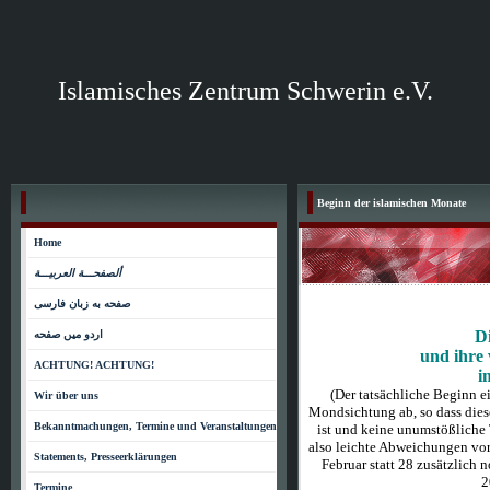
Islamisches Zentrum Schwerin e.V.
Beginn der islamischen Monate
Home
ألصفحـــة العربيـــة
صفحه به زبان فارسی
Di
اردو میں صفحه
und ihre
ACHTUNG! ACHTUNG!
i
(Der tatsächliche Beginn e
Wir über uns
Mondsichtung ab, so dass diese
Bekanntmachungen, Termine und Veranstaltungen
ist und keine unumstößliche
also leichte Abweichungen vor
Statements, Presseerklärungen
Februar statt 28 zusätzlich n
2
Termine