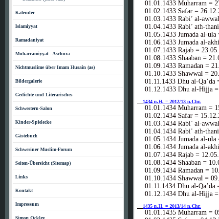
01.01.1433 Muharram = 27
01.02.1433 Safar = 26.12.
Kalender
01.03.1433 Rabi’ al-awwal
01.04.1433 Rabi’ ath-thani
Islamiyyat
01.05.1433 Jumada al-ula 
Ramadaniyat
01.06.1433 Jumada al-akhi
01.07.1433 Rajab = 23.05
Muharramiyyat - Aschura
01.08.1433 Shaaban = 21.
01.09.1433 Ramadan = 21.
Nichtmuslime über Imam Husain (as)
01.10.1433 Shawwal = 20.
01.11.1433 Dhu al-Qa’da =
Bildergalerie
01.12.1433 Dhu al-Hijja =
Gedichte und Literarisches
1434 n.H. = 2012/13 n.Chr.
01.01.1434 Muharram = 15
Schwestern-Salon
01.02.1434 Safar = 15.12.
Kinder-Spielecke
01.03.1434 Rabi’ al-awwal
01.04.1434 Rabi’ ath-thani
Gästebuch
01.05.1434 Jumada al-ula 
01.06.1434 Jumada al-akhi
Schweriner Muslim-Forum
01.07.1434 Rajab = 12.05
01.08.1434 Shaaban = 10.
Seiten-Übersicht (Sitemap)
01.09.1434 Ramadan = 10.
Links
01.10.1434 Shawwal = 09.
01.11.1434 Dhu al-Qa’da =
Kontakt
01.12.1434 Dhu al-Hijja =
Impressum
1435 n.H. = 2013/14 n.Chr.
01.01.1435 Muharram = 05
Simon Ockley