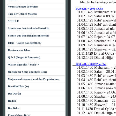
Islamische Feiertage möge
Veranstaltungen (Berichte)
1429 n.H. = 2008 n.Chr
.
01.01.1429 Muharram = 10
Tage der Offenen Moschee
01.02.1429 Safar = 09.02.
01.03.1429 Rabi’ al-awwal
SCHULE
01.04.1429 Rabi’ ath-thani
01.05.1429 Jumada al-ula 
Schule: aus dem Arabisch-Unterricht
01.06.1429 Jumada al-akhi
Schule: aus dem Religionsunterricht
01.07.1429 Rajab = 04.07
01.08.1429 Shaaban = 03.
Islam - was ist das eigentlich?
01.09.1429 Ramadan = 02.
01.10.1429 Shawwal = 02.
Rassismus im Islam
01.11.1429 Dhu al-Qa’da =
01.12.1429 Dhu al-Hijja =
Q & A (Fragen & Antworten)
1430 n.H. = 2008/09 n.Chr.
Was ist eigentlich "Schia"?
01.01.1430 Muharram = 29
01.02.1430 Safar = 28.01.
Quellen zur Schia und ihrer Lehre
01.03.1430 Rabi’ al-awwal
Muḥammad (sawaws) und das Prophetentum
01.04.1430 Rabi’ ath-thani
01.05.1430 Jumada al-ula 
Die Ahlul Bait (as)
01.06.1430 Jumada al-akhi
01.07.1430 Rajab = 24.06
Der Qur'ân
01.08.1430 Shaaban = 24.
01.09.1430 Ramadan = 22.
Hadith
01.10.1430 Shawwal = 21.
Das Gebet
01.11.1430 Dhu al-Qa’da =
01.12.1430 Dhu al-Hijja =
Freies Gebet - Du'a'