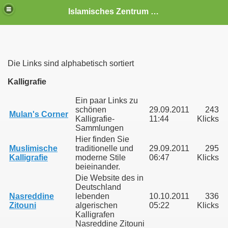
Islamisches Zentrum Schwerin e.V.
Die Links sind alphabetisch sortiert
Kalligrafie
Ein paar Links zu
schönen
29.09.2011
243
Mulan's Corner
Kalligrafie-
11:44
Klicks
Sammlungen
Hier finden Sie
Muslimische
traditionelle und
29.09.2011
295
Kalligrafie
moderne Stile
06:47
Klicks
 Veranstaltungen
beieinander.
Die Website des in
Deutschland
Nasreddine
lebenden
10.10.2011
336
Zitouni
algerischen
05:22
Klicks
Kalligrafen
Nasreddine Zitouni