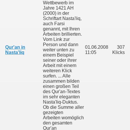
Wettbewerb im
Jahre 1421 AH
(2000) in der
Schriftart Nasta'liq,
auch Farsi
genannt, mit Ihren
Arbeiten brillierten.
Vom Link zur
Person und dann
Qur'an in
01.06.2008
307
weiter unten zu
Nasta'liq
11:05
Klicks
einem Beispiel
seiner oder ihrer
Arbeit mit einem
Gebete und Lobpreisungen
weiteren Klick
surfen. ... Alle
zusammen bilden
einen großen Teil
des Qur'an-Textes
im sehr eleganten
Nasta'liq-Duktus.
Ob die Summe aller
gezeigten
Arbeiten womöglich
den gesamten
Qur'an