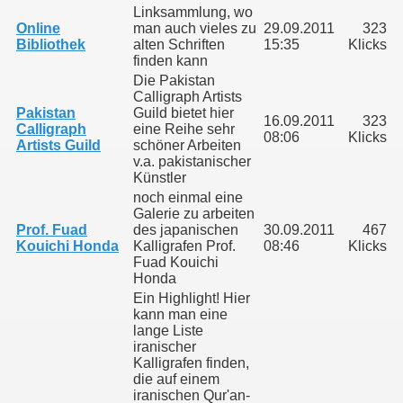
Linksammlung, wo
Online
man auch vieles zu
29.09.2011
323
Bibliothek
alten Schriften
15:35
Klicks
finden kann
Die Pakistan
Calligraph Artists
Pakistan
Guild bietet hier
cht
16.09.2011
323
Calligraph
eine Reihe sehr
08:06
Klicks
Artists Guild
schöner Arbeiten
cht
v.a. pakistanischer
Künstler
noch einmal eine
Galerie zu arbeiten
Prof. Fuad
des japanischen
30.09.2011
467
Kouichi Honda
Kalligrafen Prof.
08:46
Klicks
Fuad Kouichi
Honda
Ein Highlight! Hier
kann man eine
lange Liste
iranischer
Kalligrafen finden,
die auf einem
ophetentum
iranischen Qur'an-