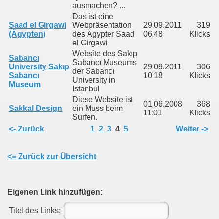
ausmachen? ...
Das ist eine
as)
Saad el Girgawi
Webpräsentation
29.09.2011
319
(Ägypten)
des Ägypter Saad
06:48
Klicks
el Girgawi
Website des Sakıp
Sabancı
Sabancı Museums
University Sakıp
29.09.2011
306
der Sabancı
Sabancı
10:18
Klicks
University in
Museum
Istanbul
Diese Website ist
01.06.2008
368
Sakkal Design
ein Muss beim
11:01
Klicks
Surfen.
<- Zurück
1
2
3
4
5
Weiter ->
<= Zurück zur Übersicht
Eigenen Link hinzufügen:
Titel des Links: